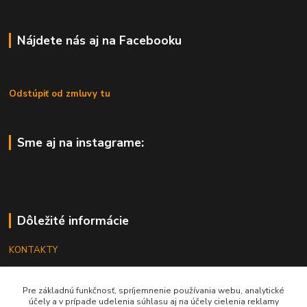
Nájdete nás aj na Facebooku
Odstúpiť od zmluvy tu
Sme aj na instagrame:
Dôležité informácie
KONTAKTY
OBCHODNÉ PODMIENKY
Pre základnú funkčnosť, spríjemnenie používania webu, analytické
REKLAMÁCIE
účely a v prípade udelenia súhlasu aj na účely cielenia reklamy