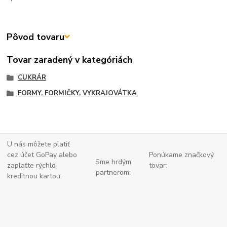
Pôvod tovaru
Tovar zaradený v kategóriách
CUKRÁR
FORMY, FORMIČKY, VYKRAJOVÁTKA
U nás môžete platiť
cez účet GoPay alebo
Ponúkame značkový
Sme hrdým
zaplaťte
rýchlo
tovar:
partnerom:
kreditnou kartou.