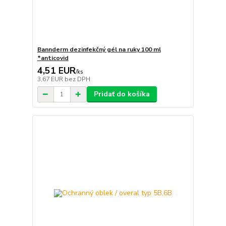
Bannderm dezinfekčný gél na ruky 100 ml
*anticovid
4,51 EUR
/
ks
3,67 EUR
bez DPH
Pridať do košíka