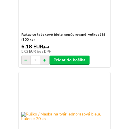
Rukavice latexové biele nepúdrované, veľkosť M
(100 ks)
6,18 EUR
/
bal
5,02 EUR
bez DPH
Pridať do košíka