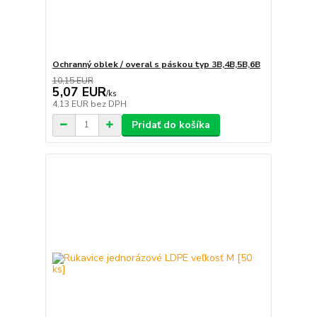
Ochranný oblek / overal s páskou typ 3B,4B,5B,6B
10,15 EUR
5,07 EUR
/
ks
4,13 EUR
bez DPH
Pridať do košíka