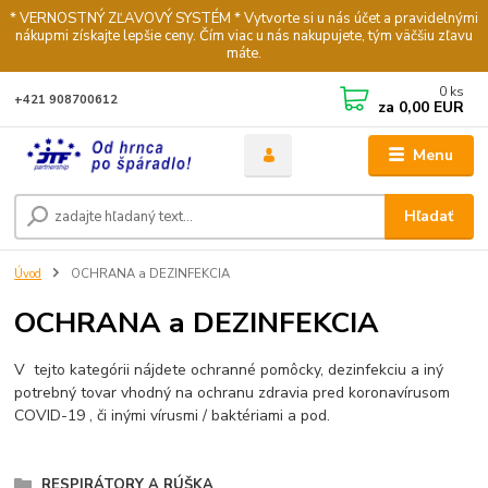
* VERNOSTNÝ ZĽAVOVÝ SYSTÉM * Vytvorte si u nás účet a pravidelnými
nákupmi získajte lepšie ceny. Čím viac u nás nakupujete, tým väčšiu zľavu
máte.
0
ks
+421 908700612
za
0,00 EUR
Menu
Hľadať
Úvod
OCHRANA a DEZINFEKCIA
OCHRANA a DEZINFEKCIA
V tejto kategórii nájdete ochranné pomôcky, dezinfekciu a iný
potrebný tovar vhodný na ochranu zdravia pred koronavírusom
COVID-19 , či inými vírusmi / baktériami a pod.
RESPIRÁTORY A RÚŠKA