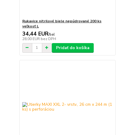
Rukavice nitrilové biele nepúdrované 200 ks
veľkosť L
34,44 EUR
/
bal
28,00 EUR
bez DPH
Pridať do košíka