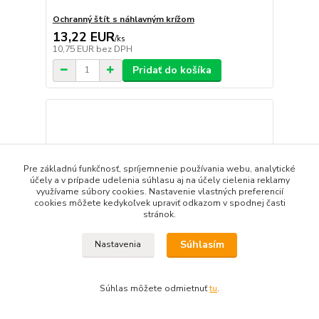
Ochranný štít s náhlavným krížom
13,22 EUR
/
ks
10,75 EUR
bez DPH
Pridať do košíka
Pre základnú funkčnosť, spríjemnenie používania webu, analytické
účely a v prípade udelenia súhlasu aj na účely cielenia reklamy
využívame súbory cookies. Nastavenie vlastných preferencií
cookies môžete kedykoľvek upraviť odkazom v spodnej časti
stránok.
Súhlasím
Nastavenia
Súhlas môžete odmietnuť
tu
.