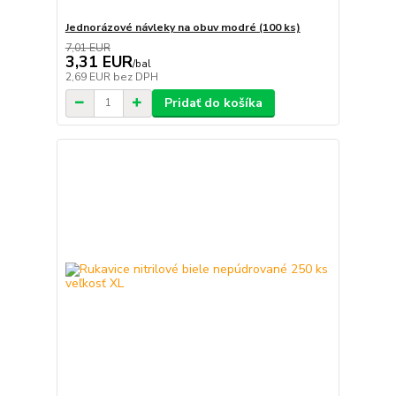
Jednorázové návleky na obuv modré (100 ks)
7,01 EUR
3,31 EUR
/
bal
2,69 EUR
bez DPH
Pridať do košíka