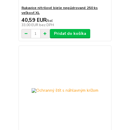
Rukavice nitrilové biele nepúdrované 250 ks
veľkosť XL
40,59 EUR
/
bal
33,00 EUR
bez DPH
Pridať do košíka