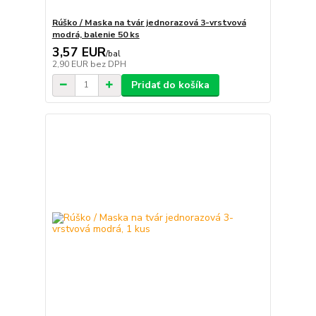
Rúško / Maska na tvár jednorazová 3-vrstvová
modrá, balenie 50 ks
3,57 EUR
/
bal
2,90 EUR
bez DPH
Pridať do košíka