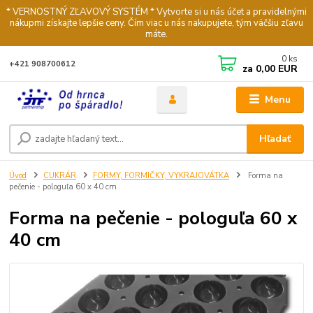
* VERNOSTNÝ ZĽAVOVÝ SYSTÉM * Vytvorte si u nás účet a pravidelnými
nákupmi získajte lepšie ceny. Čím viac u nás nakupujete, tým väčšiu zľavu
máte.
0
ks
+421 908700612
za
0,00 EUR
Menu
Hľadať
Úvod
CUKRÁR
FORMY, FORMIČKY, VYKRAJOVÁTKA
Forma na
pečenie - pologuľa 60 x 40 cm
Forma na pečenie - pologuľa 60 x
40 cm