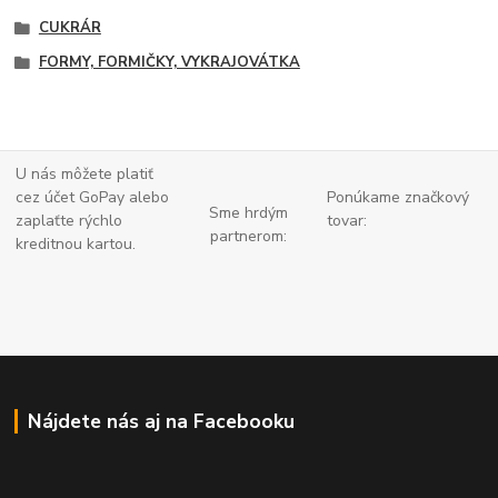
CUKRÁR
FORMY, FORMIČKY, VYKRAJOVÁTKA
U nás môžete platiť
cez účet GoPay alebo
Ponúkame značkový
Sme hrdým
zaplaťte
rýchlo
tovar:
partnerom:
kreditnou kartou.
Nájdete nás aj na Facebooku