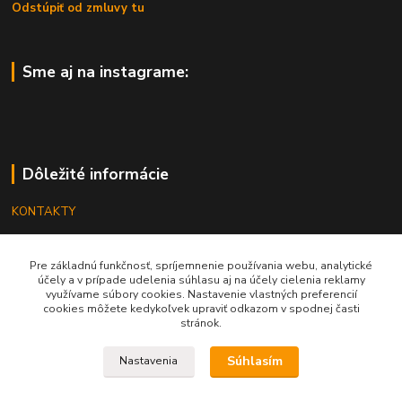
Odstúpiť od zmluvy tu
Sme aj na instagrame:
Dôležité informácie
KONTAKTY
OBCHODNÉ PODMIENKY
Pre základnú funkčnosť, spríjemnenie používania webu, analytické
REKLAMÁCIE
účely a v prípade udelenia súhlasu aj na účely cielenia reklamy
využívame súbory cookies. Nastavenie vlastných preferencií
KATALÓGY
cookies môžete kedykoľvek upraviť odkazom v spodnej časti
stránok.
GRAVÍROVANIE
Súhlasím
Nastavenia