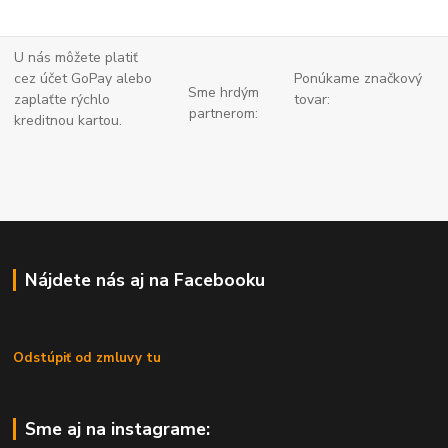
U nás môžete platiť
cez účet GoPay alebo
Ponúkame značkový
Sme hrdým
zaplaťte
rýchlo
tovar:
partnerom:
kreditnou kartou.
Nájdete nás aj na Facebooku
Odstúpiť od zmluvy tu
Sme aj na instagrame: