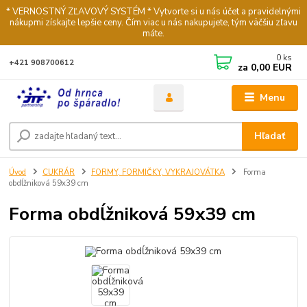
* VERNOSTNÝ ZĽAVOVÝ SYSTÉM * Vytvorte si u nás účet a pravidelnými
nákupmi získajte lepšie ceny. Čím viac u nás nakupujete, tým väčšiu zľavu
máte.
0
ks
+421 908700612
za
0,00 EUR
Menu
Hľadať
Úvod
CUKRÁR
FORMY, FORMIČKY, VYKRAJOVÁTKA
Forma
obdĺžniková 59x39 cm
Forma obdĺžniková 59x39 cm