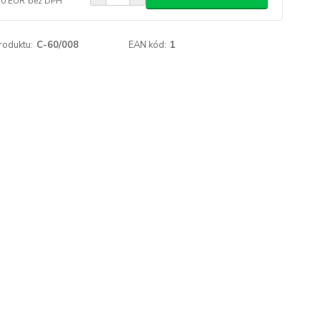
30 EUR
bez DPH
roduktu:
C-60/008
EAN kód:
1