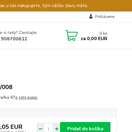
c u nás nakupujete, tým väčšiu zľavu máte.
Prihlásenie
e si rady? Zavolajte.
0
ks
za
0,00 EUR
 908700612
/008
vačka 87g
celý popis
,05 EUR
Pridať do košíka