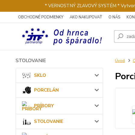
* VERNOSTNÝ ZĽAVOVÝ SYSTÉM * Vytvorte si 
OBCHODNÉ PODMIENKY
AKO NAKUPOVAŤ
O NÁS
KON
STOLOVANIE
Úvod
Porc
SKLO
PORCELÁN
PRÍBORY
STOLOVANIE