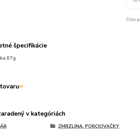
16,
Číslo p
tné špecifikácie
čka 87g
tovaru
zaradený v kategóriách
RÁR
ZMRZLINA, PORCIOVAČKY