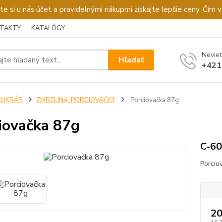
u nás účet a pravidelnými nákupmi získajte lepšie ceny. Čím via
TAKTY
KATALÓGY
Neviet
Hľadať
+421
CUKRÁR
ZMRZLINA, PORCIOVAČKY
Porciovačka 87g
iovačka 87g
C-60
Porcio
20