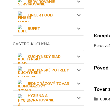
SERVÍROVANIE
FINGER FOOD
BUFET
Komple
GASTRO-KUCHYŇA
Porciova
KUCHYNSKÝ RIAD
Pôvod 
KUCHYNSKÉ POTREBY
JEDNORÁZOVÝ TOVAR
Tovar 
HYGIENA A
CUK
UPRATOVANIE