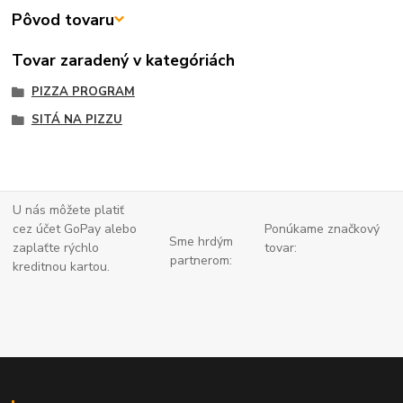
Pôvod tovaru
Tovar zaradený v kategóriách
PIZZA PROGRAM
SITÁ NA PIZZU
U nás môžete platiť
cez účet GoPay alebo
Ponúkame značkový
Sme hrdým
zaplaťte
rýchlo
tovar:
partnerom:
kreditnou kartou.