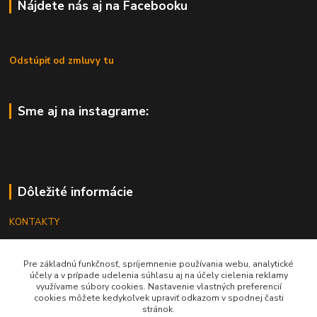
Nájdete nás aj na Facebooku
Odstúpiť od zmluvy tu
Sme aj na instagrame:
Dôležité informácie
KONTAKTY
OBCHODNÉ PODMIENKY
Pre základnú funkčnosť, spríjemnenie používania webu, analytické
REKLAMÁCIE
účely a v prípade udelenia súhlasu aj na účely cielenia reklamy
využívame súbory cookies. Nastavenie vlastných preferencií
KATALÓGY
cookies môžete kedykoľvek upraviť odkazom v spodnej časti
stránok.