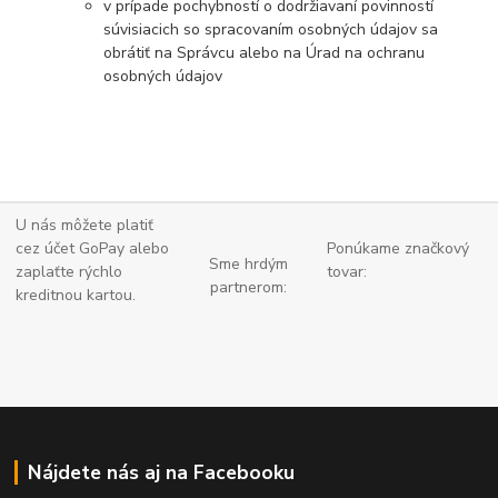
v prípade pochybností o dodržiavaní povinností
súvisiacich so spracovaním osobných údajov sa
obrátiť na Správcu alebo na Úrad na ochranu
osobných údajov
U nás môžete platiť
cez účet GoPay alebo
Ponúkame značkový
Sme hrdým
zaplaťte
rýchlo
tovar:
partnerom:
kreditnou kartou.
Nájdete nás aj na Facebooku