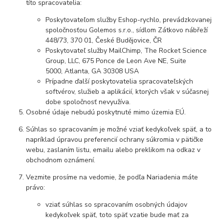
títo spracovatelia:
Poskytovateľom služby Eshop-rychlo, prevádzkovanej
spoločnosťou Golemos s.r.o., sídlom Zátkovo nábřeží
448/73, 370 01, České Budějovice, ČR
Poskytovateľ služby MailChimp, The Rocket Science
Group, LLC, 675 Ponce de Leon Ave NE, Suite
5000, Atlanta, GA 30308 USA
Prípadne ďalší poskytovatelia spracovateľských
softvérov, služieb a aplikácií, ktorých však v súčasnej
dobe spoločnosť nevyužíva.
Osobné údaje
nebudú
poskytnuté mimo územia EÚ.
Súhlas so spracovaním je možné vziať kedykoľvek späť, a to
napríklad úpravou preferencií ochrany súkromia v pätičke
webu, zaslaním listu, emailu alebo preklikom na odkaz v
obchodnom oznámení.
Vezmite prosíme na vedomie, že podľa Nariadenia máte
právo:
vziať súhlas so spracovaním osobných údajov
kedykoľvek späť, toto späť vzatie bude mať za