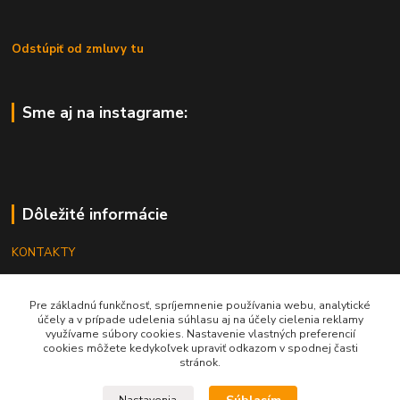
Odstúpiť od zmluvy tu
Sme aj na instagrame:
Dôležité informácie
KONTAKTY
OBCHODNÉ PODMIENKY
Pre základnú funkčnosť, spríjemnenie používania webu, analytické
REKLAMÁCIE
účely a v prípade udelenia súhlasu aj na účely cielenia reklamy
využívame súbory cookies. Nastavenie vlastných preferencií
KATALÓGY
cookies môžete kedykoľvek upraviť odkazom v spodnej časti
stránok.
GRAVÍROVANIE