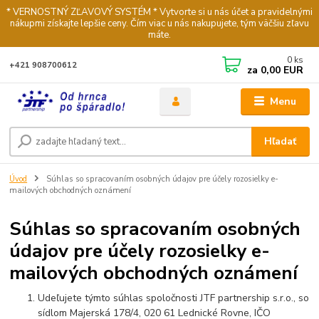
* VERNOSTNÝ ZĽAVOVÝ SYSTÉM * Vytvorte si u nás účet a pravidelnými
nákupmi získajte lepšie ceny. Čím viac u nás nakupujete, tým väčšiu zľavu
máte.
0
ks
+421 908700612
za
0,00 EUR
Menu
Hľadať
Úvod
Súhlas so spracovaním osobných údajov pre účely rozosielky e-
mailových obchodných oznámení
Súhlas so spracovaním osobných
údajov pre účely rozosielky e-
mailových obchodných oznámení
Udeľujete týmto súhlas spoločnosti JTF partnership s.r.o., so
sídlom Majerská 178/4, 020 61 Lednické Rovne, IČO