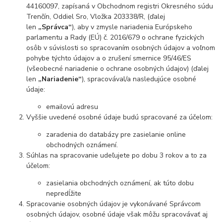
44160097, zapísaná v Obchodnom registri Okresného súdu
Trenčín, Oddiel Sro, Vložka 203338/R, (ďalej
len
„Správca“
), aby v zmysle nariadenia Európskeho
parlamentu a Rady (EÚ) č. 2016/679 o ochrane fyzických
osôb v súvislosti so spracovaním osobných údajov a voľnom
pohybe týchto údajov a o zrušení smernice 95/46/ES
(všeobecné nariadenie o ochrane osobných údajov) (ďalej
len
„Nariadenie“
), spracovával/a nasledujúce osobné
údaje:
emailovú adresu
Vyššie uvedené osobné údaje budú spracované za účelom:
zaradenia do databázy pre zasielanie online
obchodných oznámení.
Súhlas na spracovanie udeľujete po dobu
3 rokov
a to za
účelom:
zasielania obchodných oznámení, ak túto dobu
nepredĺžite
Spracovanie osobných údajov je vykonávané Správcom
osobných údajov, osobné údaje však môžu spracovávať aj