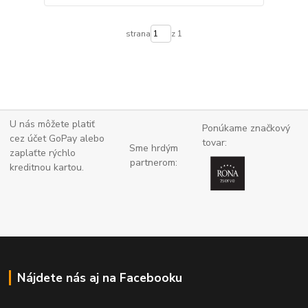
strana
z 1
U nás môžete platiť
Ponúkame značkový
cez účet GoPay alebo
tovar:
Sme hrdým
zaplaťte
rýchlo
partnerom:
kreditnou kartou.
Nájdete nás aj na Facebooku