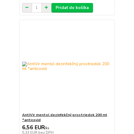
Pridať do košíka
AntiVir mentol dezinfekčný prostriedok 200 ml
*anticovid
6,56 EUR
/
ks
5,33 EUR
bez DPH