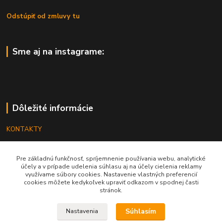
Odstúpiť od zmluvy tu
Sme aj na instagrame:
Dôležité informácie
KONTAKTY
OBCHODNÉ PODMIENKY
Pre základnú funkčnosť, spríjemnenie používania webu, analytické
REKLAMÁCIE
účely a v prípade udelenia súhlasu aj na účely cielenia reklamy
využívame súbory cookies. Nastavenie vlastných preferencií
KATALÓGY
cookies môžete kedykoľvek upraviť odkazom v spodnej časti
stránok.
GRAVÍROVANIE
Súhlasím
Nastavenia