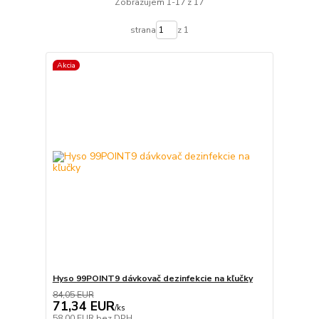
Zobrazujem 1-17 z 17
strana
z 1
Akcia
Hyso 99POINT9 dávkovač dezinfekcie na kľučky
84,05 EUR
71,34 EUR
/
ks
58,00 EUR
bez DPH