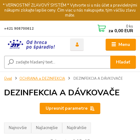
* VERNOSTNÝ ZĽAVOVÝ SYSTÉM * Vytvorte si u nás účet a pravidelnými
nákupmi získajte lepšie ceny. Čím viac u nás nakupujete, tým väčšiu zľavu
máte.
0
ks
+421 908700612
za
0,00 EUR
Menu
Hľadať
Úvod
OCHRANA a DEZINFEKCIA
DEZINFEKCIA A DÁVKOVAČE
DEZINFEKCIA A DÁVKOVAČE
Upresniť parametre
Najnovšie
Najlacnejšie
Najdrahšie