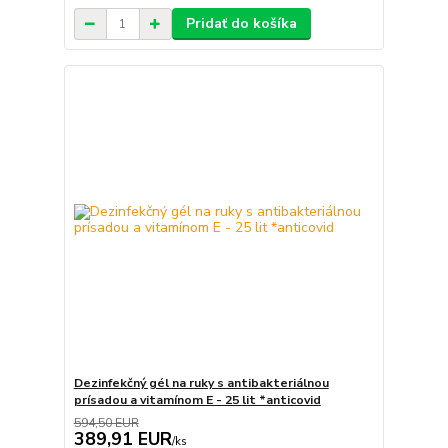
Pridať do košíka
Dezinfekčný gél na ruky s antibakteriálnou
prísadou a vitamínom E - 25 lit *anticovid
594,50 EUR
389,91 EUR
/
ks