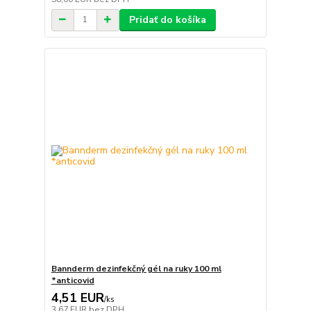
Pridať do košíka
Bannderm dezinfekčný gél na ruky 100 ml
*anticovid
4,51 EUR
/
ks
3,67 EUR
bez DPH