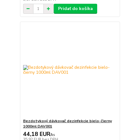
Pridať do košíka
Bezdotykový dávkovač dezinfekcie bielo-čierny
1000ml DAV001
44,18 EUR
/
ks
35,92 EUR
bez DPH