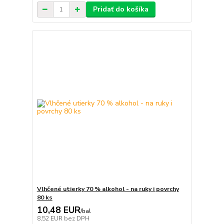
Pridať do košíka
Vlhčené utierky 70 % alkohol - na ruky i povrchy
80 ks
10,48 EUR
/
bal
8,52 EUR
bez DPH