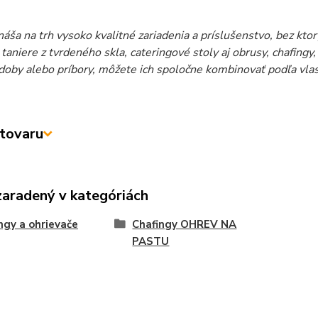
náša na trh vysoko kvalitné zariadenia a príslušenstvo, bez kto
taniere z tvrdeného skla, cateringové stoly aj obrusy, chafingy,
oby alebo príbory, môžete ich spoločne kombinovať podľa vlast
tovaru
zaradený v kategóriách
ngy a ohrievače
Chafingy OHREV NA
PASTU