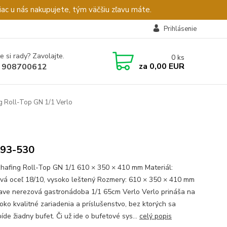
c u nás nakupujete, tým väčšiu zľavu máte.
Prihlásenie
e si rady? Zavolajte.
0
ks
za
0,00 EUR
 908700612
g Roll-Top GN 1/1 Verlo
093-530
chafing Roll-Top GN 1/1 610 × 350 × 410 mm Materiál:
vá oceľ 18/10, vysoko leštený Rozmery: 610 × 350 × 410 mm
ave nerezová gastronádoba 1/1 65cm Verlo Verlo prináša na
soko kvalitné zariadenia a príslušenstvo, bez ktorých sa
de žiadny bufet. Či už ide o bufetové sys...
celý popis