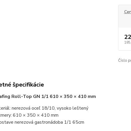
Cen
22
185
Číslo p
tné špecifikácie
afing Roll-Top GN 1/1 610 × 350 × 410 mm
eriál: nerezová oceľ 18/10, vysoko leštený
mery: 610 × 350 × 410 mm
ostave nerezová gastronádoba 1/1 65cm