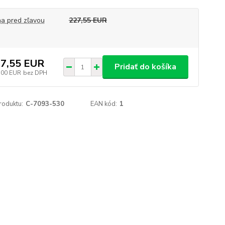
a pred zľavou
227,55 EUR
7,55 EUR
Pridať do košíka
,00 EUR
bez DPH
roduktu:
C-7093-530
EAN kód:
1