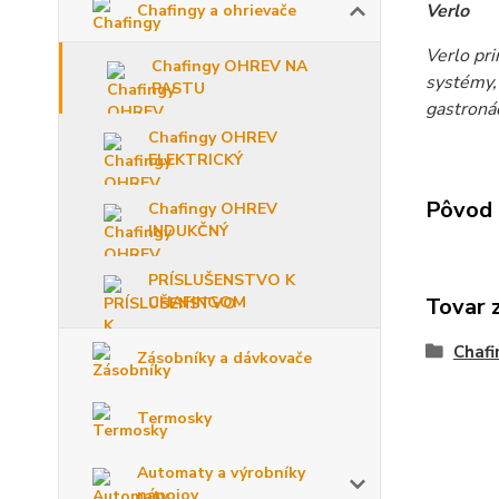
Verlo
Chafingy a ohrievače
Verlo pri
Chafingy OHREV NA
systémy, 
PASTU
gastronád
Chafingy OHREV
ELEKTRICKÝ
Pôvod 
Chafingy OHREV
INDUKČNÝ
PRÍSLUŠENSTVO K
Tovar 
CHAFINGOM
Chafi
Zásobníky a dávkovače
Termosky
Automaty a výrobníky
nápojov