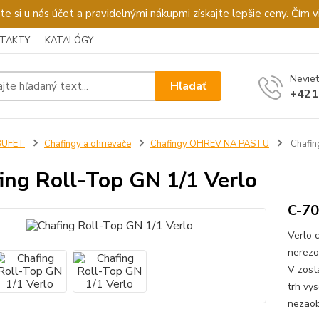
u nás účet a pravidelnými nákupmi získajte lepšie ceny. Čím via
TAKTY
KATALÓGY
Neviet
Hľadať
+421
BUFET
Chafingy a ohrievače
Chafingy OHREV NA PASTU
Chafin
ing Roll-Top GN 1/1 Verlo
C-7
Verlo 
nerezo
V zost
trh vy
nezaobí