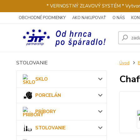
* VERNOSTNÝ ZĽAVOVÝ SYSTÉM * Vytvorte si 
OBCHODNÉ PODMIENKY
AKO NAKUPOVAŤ
O NÁS
KON
STOLOVANIE
Úvod
Chaf
SKLO
PORCELÁN
PRÍBORY
STOLOVANIE