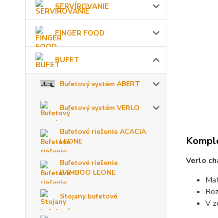
SERVÍROVANIE
FINGER FOOD
BUFET
Bufetový systém ABERT
Bufetový systém VERLO
Bufetové riešenie ACACIA
Komple
LEONE
Verlo ch
Bufetové riešenie
BAMBOO LEONE
Mat
Roz
Stojany bufetové
V z