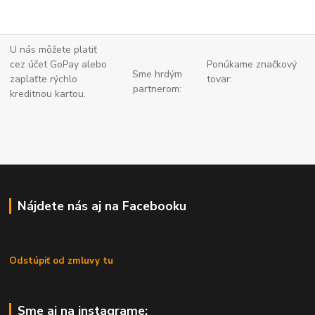
U nás môžete platiť
cez účet GoPay alebo
Ponúkame značkový
Sme hrdým
zaplaťte
rýchlo
tovar:
partnerom:
kreditnou kartou.
Nájdete nás aj na Facebooku
Odstúpiť od zmluvy tu
Sme aj na instagrame: