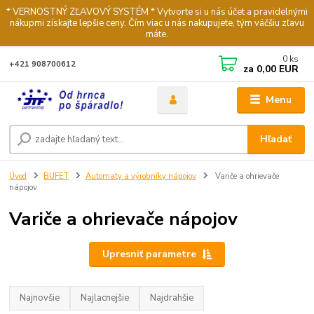
* VERNOSTNÝ ZĽAVOVÝ SYSTÉM * Vytvorte si u nás účet a pravidelnými
nákupmi získajte lepšie ceny. Čím viac u nás nakupujete, tým väčšiu zľavu
máte.
0
ks
+421 908700612
za
0,00 EUR
Menu
Hľadať
Úvod
BUFET
Automaty a výrobníky nápojov
Variče a ohrievače
nápojov
Variče a ohrievače nápojov
Upresniť parametre
Najnovšie
Najlacnejšie
Najdrahšie