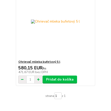
Ohrievač mlieka bufetový 5 l
580,15 EUR
/
ks
471,67 EUR
bez DPH
Pridať do košíka
strana
z 1