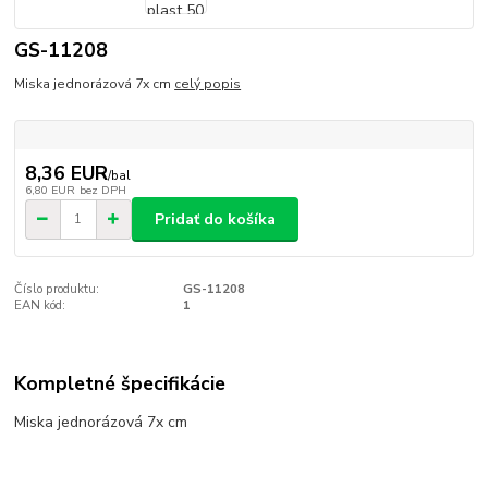
GS-11208
Miska jednorázová 7x cm
celý popis
8,36 EUR
/
bal
6,80 EUR
bez DPH
Pridať do košíka
Číslo produktu:
GS-11208
EAN kód:
1
Kompletné špecifikácie
Miska jednorázová 7x cm