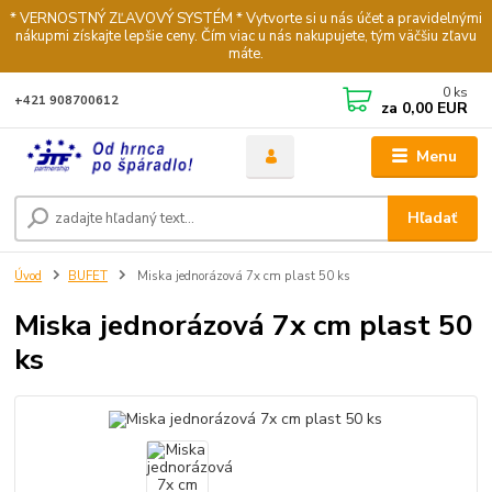
* VERNOSTNÝ ZĽAVOVÝ SYSTÉM * Vytvorte si u nás účet a pravidelnými
nákupmi získajte lepšie ceny. Čím viac u nás nakupujete, tým väčšiu zľavu
máte.
0
ks
+421 908700612
za
0,00 EUR
Menu
Hľadať
Úvod
BUFET
Miska jednorázová 7x cm plast 50 ks
Miska jednorázová 7x cm plast 50
ks