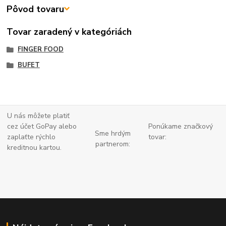
Pôvod tovaru
Tovar zaradený v kategóriách
FINGER FOOD
BUFET
U nás môžete platiť
cez účet GoPay alebo
Ponúkame značkový
Sme hrdým
zaplaťte
rýchlo
tovar:
partnerom:
kreditnou kartou.