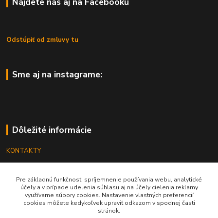
Nájdete nás aj na Facebooku
Odstúpiť od zmluvy tu
Sme aj na instagrame:
Dôležité informácie
KONTAKTY
OBCHODNÉ PODMIENKY
Pre základnú funkčnosť, spríjemnenie používania webu, analytické
REKLAMÁCIE
účely a v prípade udelenia súhlasu aj na účely cielenia reklamy
využívame súbory cookies. Nastavenie vlastných preferencií
KATALÓGY
cookies môžete kedykoľvek upraviť odkazom v spodnej časti
stránok.