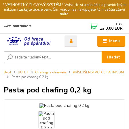
* VERNOSTNÝ ZĽAVOVÝ SYSTÉM * Vytvorte si u nás účet a pravidelnými
nákupmi získajte lepšie ceny. Čím viac u nás nakupujete, tým väčšiu zľavu
máte.
0
ks
+421 908700612
za
0,00 EUR
Menu
Hľadať
Úvod
BUFET
Chafingy a ohrievače
PRÍSLUŠENSTVO K CHAFINGOM
Pasta pod chafing 0,2 kg
Pasta pod chafing 0,2 kg