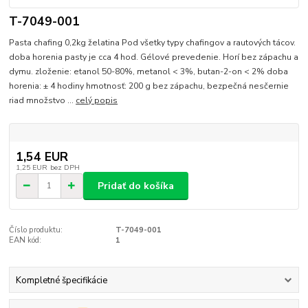
T-7049-001
Pasta chafing 0,2kg želatina Pod všetky typy chafingov a rautových tácov.
doba horenia pasty je cca 4 hod. Gélové prevedenie. Horí bez zápachu a
dymu. zloženie: etanol 50-80%, metanol < 3%, butan-2-on < 2% doba
horenia: ± 4 hodiny hmotnosť: 200 g bez zápachu, bezpečná nesčernie
riad množstvo ...
celý popis
1,54 EUR
1,25 EUR
bez DPH
Pridať do košíka
Číslo produktu:
T-7049-001
EAN kód:
1
Kompletné špecifikácie