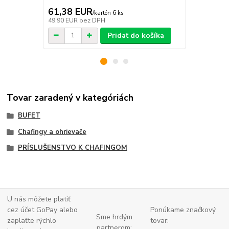
61,38 EUR
61,38 E
/
kartón 6 ks
49,90 EUR
bez DPH
49,90 EUR
b
Pridať do košíka
Tovar zaradený v kategóriách
BUFET
Chafingy a ohrievače
PRÍSLUŠENSTVO K CHAFINGOM
U nás môžete platiť
cez účet GoPay alebo
Ponúkame značkový
Sme hrdým
zaplaťte
rýchlo
tovar:
partnerom: