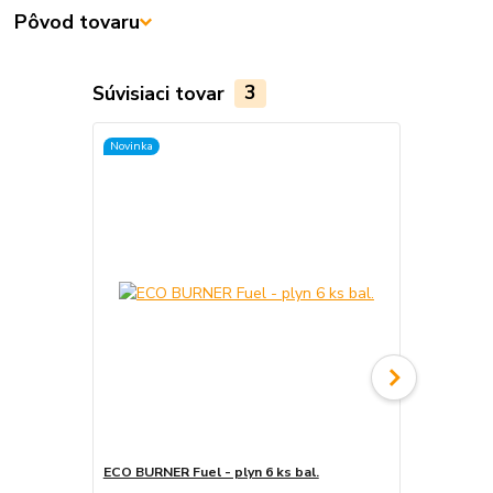
Pôvod tovaru
Súvisiaci tovar
3
Novinka
Novinka
ECO BURNER Fuel - plyn 6 ks bal.
ECO BURNER 
catering