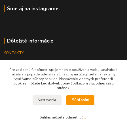
Sme aj na instagrame:
Dôležité informácie
KONTAKTY
OBCHODNÉ PODMIENKY
Pre základnú funkčnosť, spríjemnenie používania webu, analytické
REKLAMÁCIE
účely a v prípade udelenia súhlasu aj na účely cielenia reklamy
využívame súbory cookies. Nastavenie vlastných preferencií
KATALÓGY
cookies môžete kedykoľvek upraviť odkazom v spodnej časti
stránok.
GRAVÍROVANIE
Súhlasím
Nastavenia
Súhlas môžete odmietnuť
tu
.
Vytvorené na
Eshop-rychlo.sk