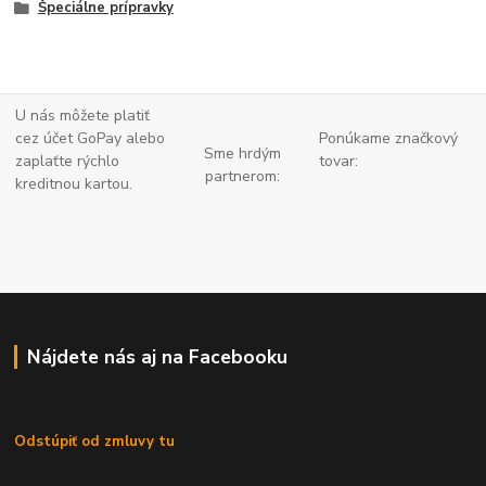
Špeciálne prípravky
U nás môžete platiť
cez účet GoPay alebo
Ponúkame značkový
Sme hrdým
zaplaťte
rýchlo
tovar:
partnerom:
kreditnou kartou.
Nájdete nás aj na Facebooku
Odstúpiť od zmluvy tu