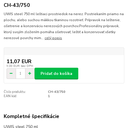
CH-43/750
UWIS steel 750 ml leštiaci prostriedok na nerez. Postriekaním priamo na
plochu, alebo suchou mäkkou tkaninou rozotrieť. Prípravok na leštenie,
ošetrenie a konzerváciu nerezových povrchov.Profesionálny prípravok,
ktorý svojím zložením pomáha ošetrovať, leštiť a konzervovať všetky
nerezové povrchy mim...
celý popis
11,07 EUR
9,00 EUR
bez DPH
Pridať do košíka
Číslo produktu:
CH-43/750
EAN kód:
1
Kompletné špecifikácie
UWIS steel 750 ml