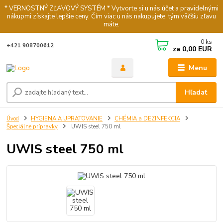
* VERNOSTNÝ ZĽAVOVÝ SYSTÉM * Vytvorte si u nás účet a pravidelnými
nákupmi získajte lepšie ceny. Čím viac u nás nakupujete, tým väčšiu zľavu
máte.
0
ks
+421 908700612
za
0,00 EUR
Menu
Hľadať
Úvod
HYGIENA A UPRATOVANIE
CHÉMIA a DEZINFEKCIA
Špeciálne prípravky
UWIS steel 750 ml
UWIS steel 750 ml