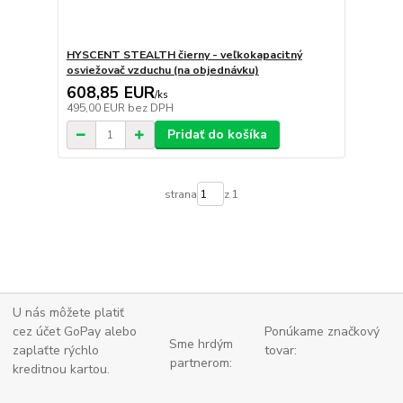
HYSCENT STEALTH čierny - veľkokapacitný
osviežovač vzduchu (na objednávku)
608,85 EUR
/
ks
495,00 EUR
bez DPH
Pridať do košíka
strana
z 1
U nás môžete platiť
cez účet GoPay alebo
Ponúkame značkový
Sme hrdým
zaplaťte
rýchlo
tovar:
partnerom:
kreditnou kartou.