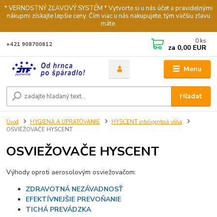
* VERNOSTNÝ ZĽAVOVÝ SYSTÉM * Vytvorte si u nás účet a pravidelnými
nákupmi získajte lepšie ceny. Čím viac u nás nakupujete, tým väčšiu zľavu
máte.
0
ks
+421 908700612
za
0,00 EUR
Menu
Hľadať
Úvod
HYGIENA A UPRATOVANIE
HYSCENT inteligentná vôňa
OSVIEŽOVAČE HYSCENT
OSVIEŽOVAČE HYSCENT
Výhody oproti aerosolovým osviežovačom:
ZDRAVOTNÁ NEZÁVADNOSŤ
EFEKTÍVNEJŠIE PREVOŇANIE
TICHÁ PREVÁDZKA