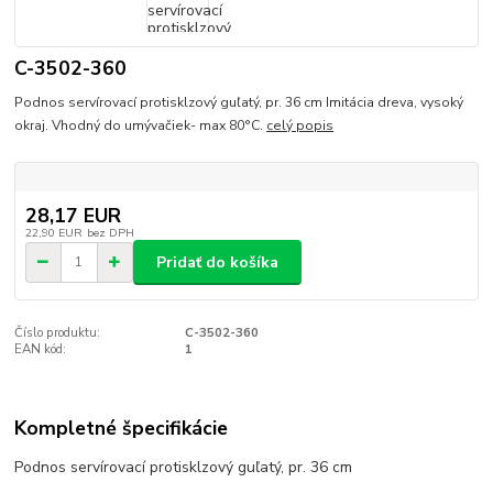
C-3502-360
Podnos servírovací protisklzový guľatý, pr. 36 cm Imitácia dreva, vysoký
okraj. Vhodný do umývačiek- max 80°C.
celý popis
28,17 EUR
22,90 EUR
bez DPH
Pridať do košíka
Číslo produktu:
C-3502-360
EAN kód:
1
Kompletné špecifikácie
Podnos servírovací protisklzový guľatý, pr. 36 cm