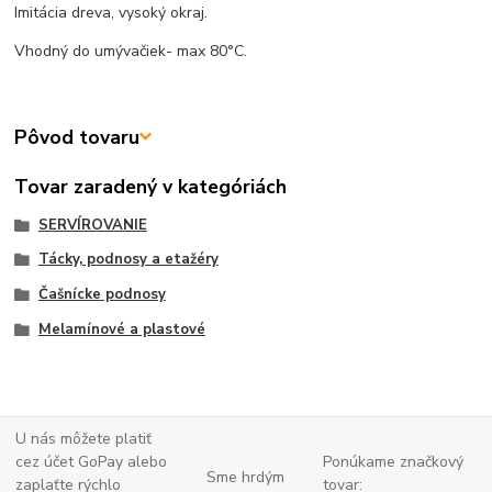
Imitácia dreva, vysoký okraj.
Vhodný do umývačiek- max 80°C.
Pôvod tovaru
Tovar zaradený v kategóriách
SERVÍROVANIE
Tácky, podnosy a etažéry
Čašnícke podnosy
Melamínové a plastové
U nás môžete platiť
cez účet GoPay alebo
Ponúkame značkový
Sme hrdým
zaplaťte
rýchlo
tovar: