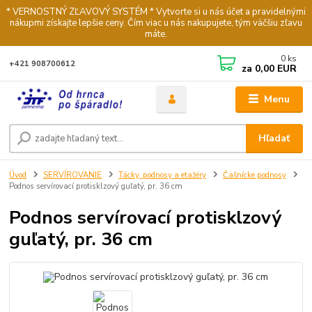
* VERNOSTNÝ ZĽAVOVÝ SYSTÉM * Vytvorte si u nás účet a pravidelnými
nákupmi získajte lepšie ceny. Čím viac u nás nakupujete, tým väčšiu zľavu
máte.
0
ks
+421 908700612
za
0,00 EUR
Menu
Hľadať
Úvod
SERVÍROVANIE
Tácky, podnosy a etažéry
Čašnícke podnosy
Podnos servírovací protisklzový guľatý, pr. 36 cm
Podnos servírovací protisklzový
guľatý, pr. 36 cm