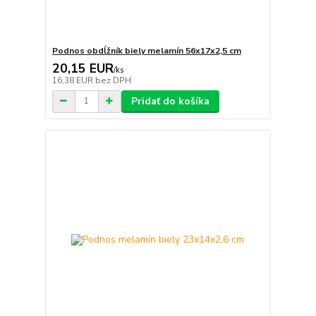
Podnos obdĺžník biely melamín 56x17x2,5 cm
20,15 EUR
/
ks
16,38 EUR
bez DPH
Pridať do košíka