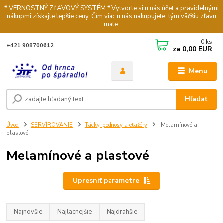
* VERNOSTNÝ ZĽAVOVÝ SYSTÉM * Vytvorte si u nás účet a pravidelnými
nákupmi získajte lepšie ceny. Čím viac u nás nakupujete, tým väčšiu zľavu
máte.
0
ks
+421 908700612
za
0,00 EUR
Menu
Hľadať
Úvod
SERVÍROVANIE
Tácky, podnosy a etažéry
Melamínové a
plastové
Melamínové a plastové
Upresniť parametre
Najnovšie
Najlacnejšie
Najdrahšie