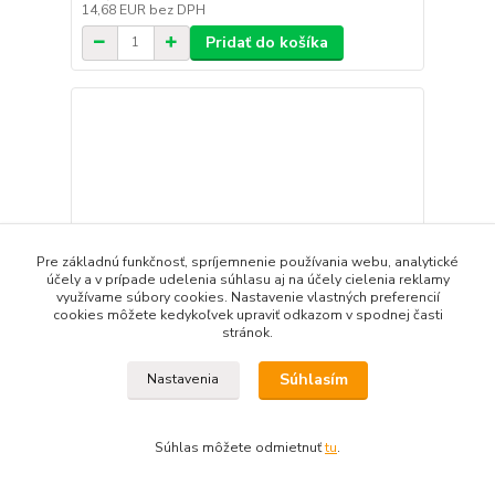
14,68 EUR
bez DPH
Pridať do košíka
Pre základnú funkčnosť, spríjemnenie používania webu, analytické
účely a v prípade udelenia súhlasu aj na účely cielenia reklamy
využívame súbory cookies. Nastavenie vlastných preferencií
cookies môžete kedykoľvek upraviť odkazom v spodnej časti
stránok.
Súhlasím
Nastavenia
Podnos melamín 32x17x1,5 cm GN 1/3
Súhlas môžete odmietnuť
tu
.
14,94 EUR
/
ks
12,15 EUR
bez DPH