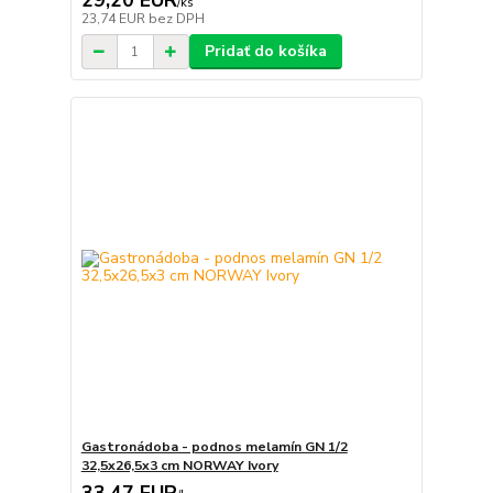
29,20 EUR
/
ks
23,74 EUR
bez DPH
Pridať do košíka
Gastronádoba - podnos melamín GN 1/2
32,5x26,5x3 cm NORWAY Ivory
33,47 EUR