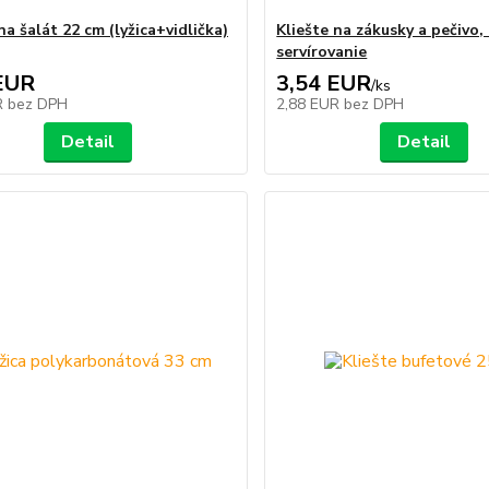
na šalát 22 cm (lyžica+vidlička)
Kliešte na zákusky a pečivo,
servírovanie
EUR
3,54 EUR
/
ks
R
bez DPH
2,88 EUR
bez DPH
Detail
Detail