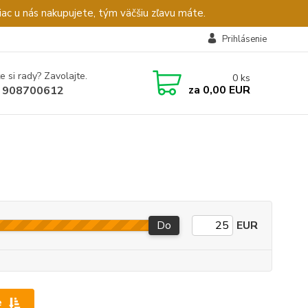
c u nás nakupujete, tým väčšiu zľavu máte.
Prihlásenie
e si rady? Zavolajte.
0
ks
za
0,00 EUR
 908700612
Do
EUR
e