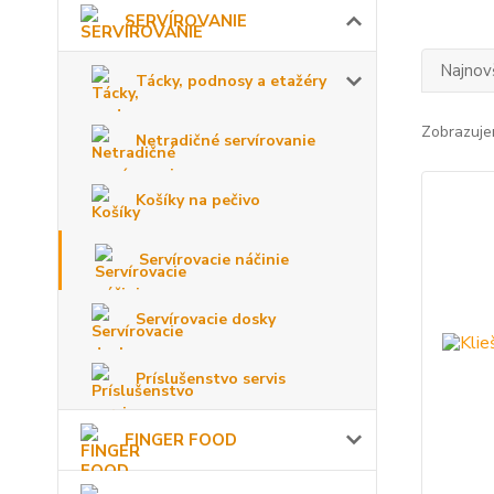
SERVÍROVANIE
Najnov
Tácky, podnosy a etažéry
Zobrazuje
Netradičné servírovanie
Košíky na pečivo
Servírovacie náčinie
Servírovacie dosky
Príslušenstvo servis
FINGER FOOD