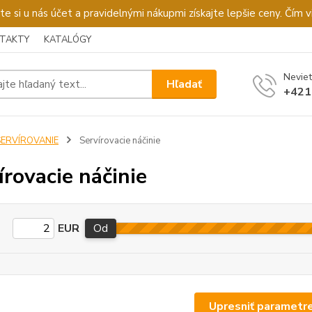
u nás účet a pravidelnými nákupmi získajte lepšie ceny. Čím via
TAKTY
KATALÓGY
Neviet
Hľadať
+421
SERVÍROVANIE
Servírovacie náčinie
írovacie náčinie
EUR
Od
Upresniť parametr