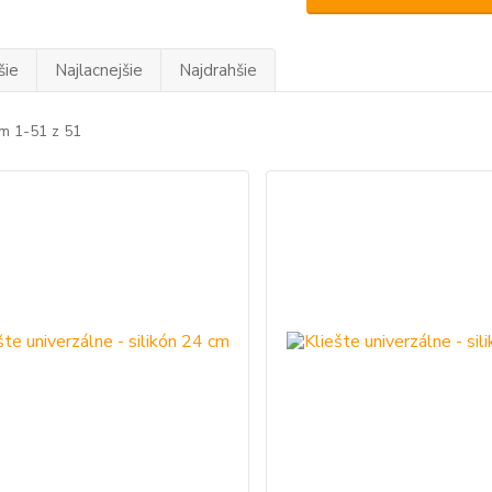
šie
Najlacnejšie
Najdrahšie
m 1-51 z 51