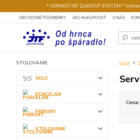
* VERNOSTNÝ ZĽAVOVÝ SYSTÉM * Vytvorte si 
OBCHODNÉ PODMIENKY
AKO NAKUPOVAŤ
O NÁS
KON
STOLOVANIE
Úvod
Serv
SKLO
PORCELÁN
Cena:
PRÍBORY
STOLOVANIE