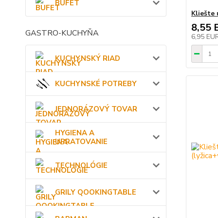
BUFET
Kliešte 
8,55 
GASTRO-KUCHYŇA
6,95 EU
KUCHYNSKÝ RIAD
KUCHYNSKÉ POTREBY
JEDNORÁZOVÝ TOVAR
HYGIENA A
UPRATOVANIE
TECHNOLÓGIE
GRILY QOOKINGTABLE