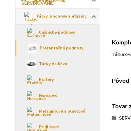
SERVÍROVANIE
Tácky, podnosy a etažéry
Čašnícke podnosy
Komple
Prezentačné podnosy
Tácka ov
Tácky na kávu
Pôvod 
Etažéry
Nerezové
Tovar 
Melamínové a plastové
SERV
Bridlicové