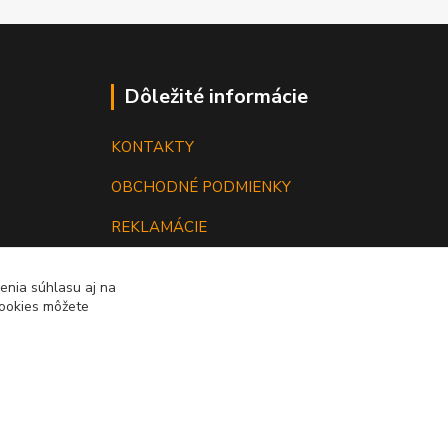
Dôležité informácie
KONTAKTY
OBCHODNÉ PODMIENKY
REKLAMÁCIE
KATALÓGY
enia súhlasu aj na
cookies môžete
GRAVÍROVANIE
Vytvorené na
Eshop-rychlo.sk