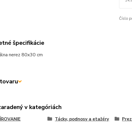
24,
Číslo p
tné špecifikácie
álna nerez 80x30 cm
tovaru
zaradený v kategóriách
ÍROVANIE
Tácky, podnosy a etažéry
Prez