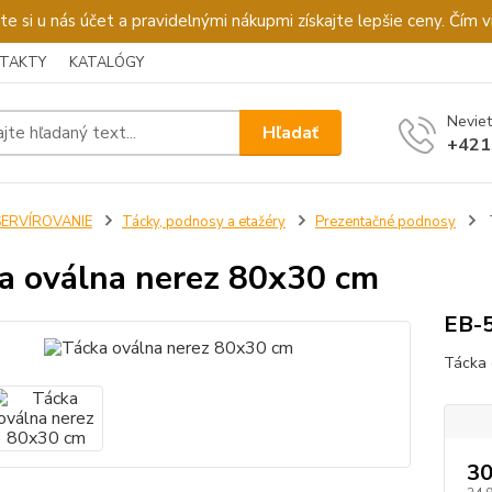
u nás účet a pravidelnými nákupmi získajte lepšie ceny. Čím via
TAKTY
KATALÓGY
Neviet
Hľadať
+421
SERVÍROVANIE
Tácky, podnosy a etažéry
Prezentačné podnosy
a oválna nerez 80x30 cm
EB-
Tácka 
30