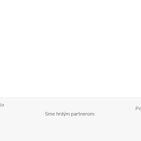
lo
Po
Sme hrdým partnerom: