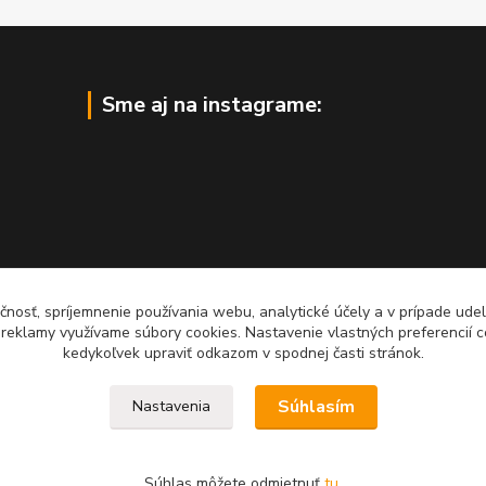
Sme aj na instagrame:
čnosť, spríjemnenie používania webu, analytické účely a v prípade udel
a reklamy využívame súbory cookies. Nastavenie vlastných preferencií 
kedykoľvek upraviť odkazom v spodnej časti stránok.
Súhlasím
Nastavenia
Súhlas môžete odmietnuť
tu
.