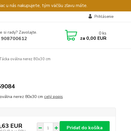
c u nás nakupujete, tým väčšiu zľavu máte.
Prihlásenie
e si rady? Zavolajte.
0
ks
za
0,00 EUR
 908700612
Tácka oválna nerez 80x30 cm
59084
oválna nerez 80x30 cm
celý popis
,63 EUR
Pridať do košíka