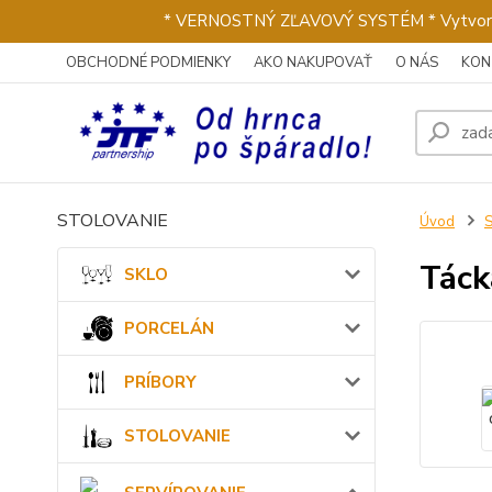
* VERNOSTNÝ ZĽAVOVÝ SYSTÉM * Vytvorte si 
OBCHODNÉ PODMIENKY
AKO NAKUPOVAŤ
O NÁS
KON
STOLOVANIE
Úvod
Táck
SKLO
PORCELÁN
PRÍBORY
STOLOVANIE