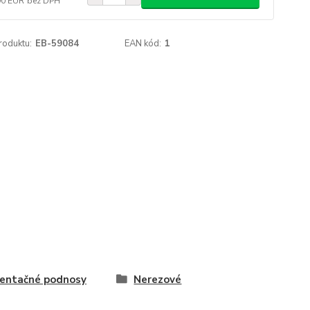
90 EUR
bez DPH
roduktu:
EB-59084
EAN kód:
1
entačné podnosy
Nerezové