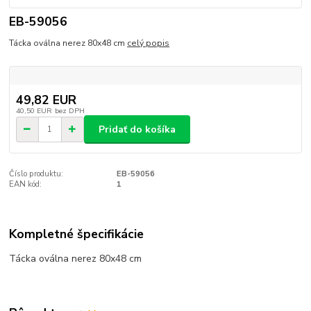
EB-59056
Tácka oválna nerez 80x48 cm
celý popis
49,82 EUR
40,50 EUR
bez DPH
Pridať do košíka
Číslo produktu:
EB-59056
EAN kód:
1
Kompletné špecifikácie
Tácka oválna nerez 80x48 cm