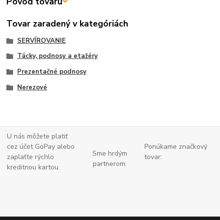
Pôvod tovaru
Tovar zaradený v kategóriách
SERVÍROVANIE
Tácky, podnosy a etažéry
Prezentačné podnosy
Nerezové
U nás môžete platiť
cez účet GoPay alebo
Ponúkame značkový
Sme hrdým
zaplaťte
rýchlo
tovar:
partnerom:
kreditnou kartou.