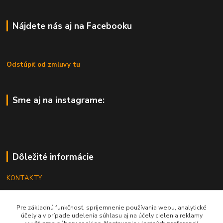
Nájdete nás aj na Facebooku
Odstúpiť od zmluvy tu
Sme aj na instagrame:
Dôležité informácie
KONTAKTY
OBCHODNÉ PODMIENKY
Pre základnú funkčnosť, spríjemnenie používania webu, analytické
REKLAMÁCIE
účely a v prípade udelenia súhlasu aj na účely cielenia reklamy