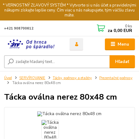
* VERNOSTNÝ ZĽAVOVÝ SYSTÉM * Vytvorte si u nás účet a pravidelnými
nákupmi získajte lepšie ceny. Čím viac u nás nakupujete, tým väčšiu zľavu
máte.
0
ks
+421 908700612
za
0,00 EUR
Menu
Hľadať
Úvod
SERVÍROVANIE
Tácky, podnosy a etažéry
Prezentačné podnosy
Tácka oválna nerez 80x48 cm
Tácka oválna nerez 80x48 cm