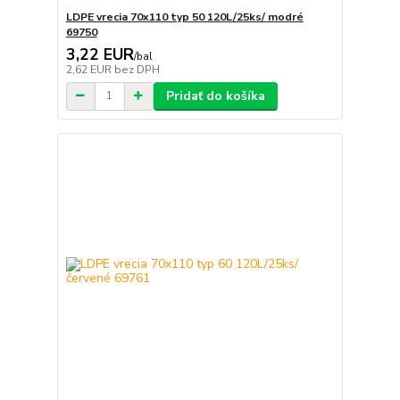
LDPE vrecia 70x110 typ 50 120L/25ks/ modré
69750
3,22 EUR
/
bal
2,62 EUR
bez DPH
Pridať do košíka