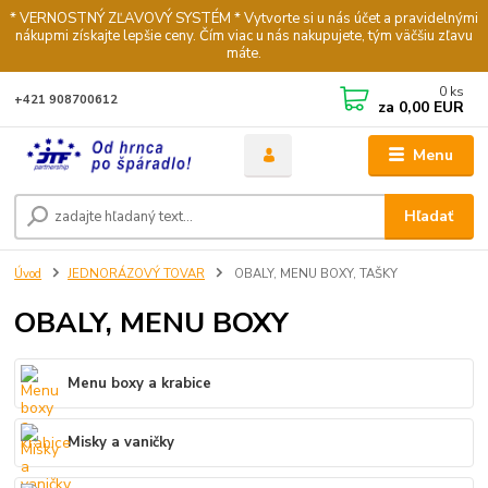
* VERNOSTNÝ ZĽAVOVÝ SYSTÉM * Vytvorte si u nás účet a pravidelnými
nákupmi získajte lepšie ceny. Čím viac u nás nakupujete, tým väčšiu zľavu
máte.
0
ks
+421 908700612
za
0,00 EUR
Menu
Hľadať
Úvod
JEDNORÁZOVÝ TOVAR
OBALY, MENU BOXY, TAŠKY
OBALY, MENU BOXY
Menu boxy a krabice
Misky a vaničky