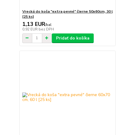
Vrecká do koša "extra pevné" čierne 50x60cm, 30 l
[25 ks]
1,13 EUR
/
bal
0,92 EUR
bez DPH
Pridať do košíka