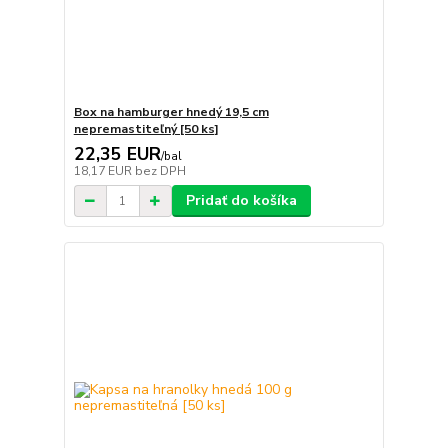
Box na hamburger hnedý 19,5 cm
nepremastiteľný [50 ks]
22,35 EUR
/
bal
18,17 EUR
bez DPH
Pridať do košíka