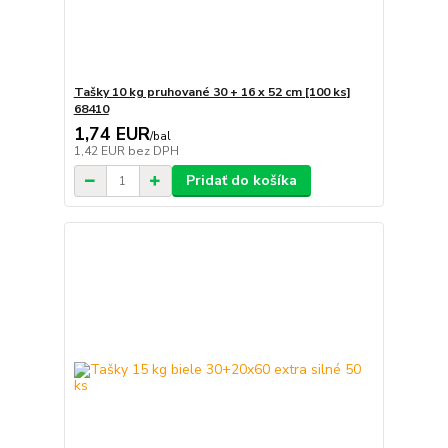
Tašky 10 kg pruhované 30 + 16 x 52 cm [100 ks]
68410
1,74 EUR
/
bal
1,42 EUR
bez DPH
Pridať do košíka