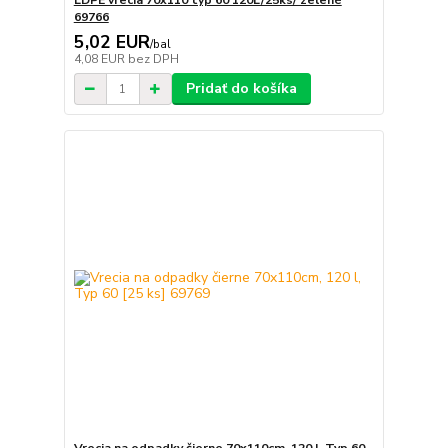
LDPE vrecia 70x110 typ 60 120L/25ks/ zelené
69766
5,02 EUR
/
bal
4,08 EUR
bez DPH
Pridať do košíka
Vrecia na odpadky čierne 70x110cm, 120 l, Typ 60