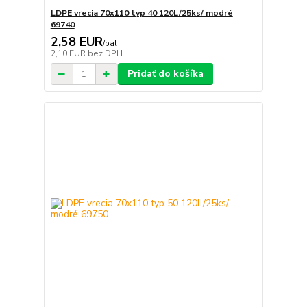
LDPE vrecia 70x110 typ 40 120L/25ks/ modré
69740
2,58 EUR
/
bal
2,10 EUR
bez DPH
Pridať do košíka