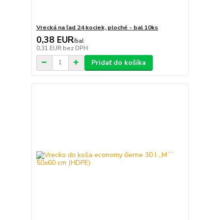
Vrecká na ľad 24 kociek, ploché - bal 10ks
0,38 EUR
/
bal
0,31 EUR
bez DPH
Pridať do košíka