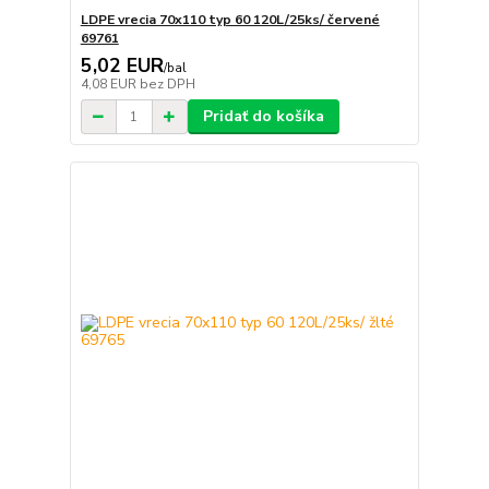
LDPE vrecia 70x110 typ 60 120L/25ks/ červené
69761
5,02 EUR
/
bal
4,08 EUR
bez DPH
Pridať do košíka