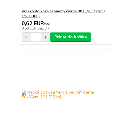
Vrecko do koša economy čierne 30 l ,,M´´ 50x60
cm (HDPE)
0,62 EUR
/
bal
0,50 EUR
bez DPH
Pridať do košíka