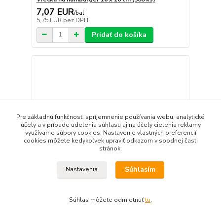
7,07 EUR
/
bal
5,75 EUR
bez DPH
Pridať do košíka
Pre základnú funkčnosť, spríjemnenie používania webu, analytické
účely a v prípade udelenia súhlasu aj na účely cielenia reklamy
využívame súbory cookies. Nastavenie vlastných preferencií
cookies môžete kedykoľvek upraviť odkazom v spodnej časti
stránok.
Súhlasím
Nastavenia
Súhlas môžete odmietnuť
tu
.
Papierové vrecká KARO 14 x 19 cm [500 ks]