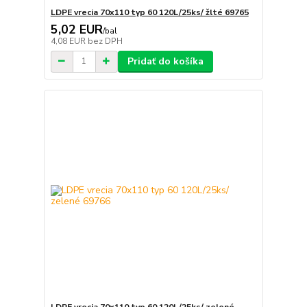
LDPE vrecia 70x110 typ 60 120L/25ks/ žlté 69765
5,02 EUR
/
bal
4,08 EUR
bez DPH
Pridať do košíka