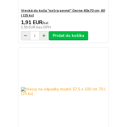
Vrecká do koša "extra pevné" čierne 60x70 cm, 60
l [25 ks]
1,91 EUR
/
bal
1,55 EUR
bez DPH
Pridať do košíka