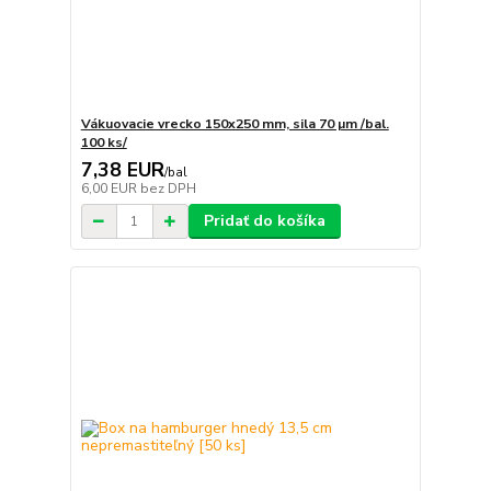
Vákuovacie vrecko 150x250 mm, sila 70 µm /bal.
100 ks/
7,38 EUR
/
bal
6,00 EUR
bez DPH
Pridať do košíka