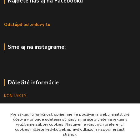
Nájdete nás aj na Facebooku
Odstúpiť od zmluvy tu
Sme aj na instagrame:
Dôležité informácie
KONTAKTY
OBCHODNÉ PODMIENKY
Pre základnú funkčnosť, spríjemnenie používania webu, analytické
REKLAMÁCIE
účely a v prípade udelenia súhlasu aj na účely cielenia reklamy
využívame súbory cookies. Nastavenie vlastných preferencií
KATALÓGY
cookies môžete kedykoľvek upraviť odkazom v spodnej časti
stránok.
GRAVÍROVANIE