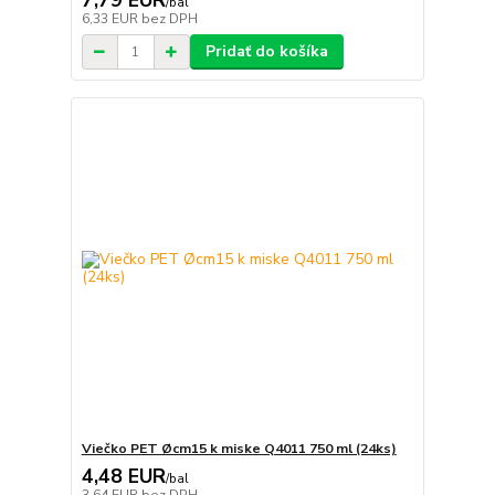
7,79 EUR
/
bal
6,33 EUR
bez DPH
Pridať do košíka
Viečko PET Øcm15 k miske Q4011 750 ml (24ks)
4,48 EUR
/
bal
3,64 EUR
bez DPH