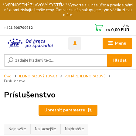
* VERNOSTNÝ ZĽAVOVÝ SYSTÉM * Vytvorte si u nás účet a pravidelnými
nákupmi získajte lepšie ceny. Čím viac u nás nakupujete, tým väčšiu zľavu
máte.
0
ks
+421 908700612
za
0,00 EUR
Menu
Hľadať
Úvod
JEDNORÁZOVÝ TOVAR
POHÁRE JEDNORÁZOVÉ
Príslušenstvo
Príslušenstvo
Upresniť parametre
Najnovšie
Najlacnejšie
Najdrahšie