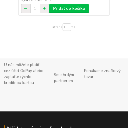
Pridať do košíka
strana
z 1
U nás môžete platiť
cez účet GoPay alebo
Ponúkame značkový
Sme hrdým
zaplaťte
rýchlo
tovar:
partnerom:
kreditnou kartou.