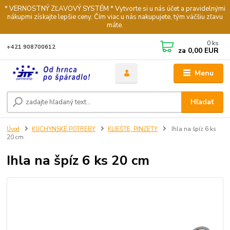
* VERNOSTNÝ ZĽAVOVÝ SYSTÉM * Vytvorte si u nás účet a pravidelnými
nákupmi získajte lepšie ceny. Čím viac u nás nakupujete, tým väčšiu zľavu
máte.
0
ks
+421 908700612
za
0,00 EUR
Menu
Hľadať
Úvod
KUCHYNSKÉ POTREBY
KLIEŠTE, PINZETY
Ihla na špíz 6 ks
20 cm
Ihla na špíz 6 ks 20 cm