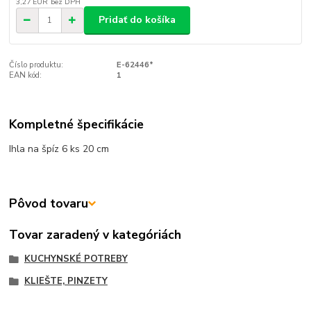
3,27 EUR
bez DPH
Pridať do košíka
Číslo produktu:
E-62446*
EAN kód:
1
Kompletné špecifikácie
Ihla na špíz 6 ks 20 cm
Pôvod tovaru
Tovar zaradený v kategóriách
KUCHYNSKÉ POTREBY
KLIEŠTE, PINZETY