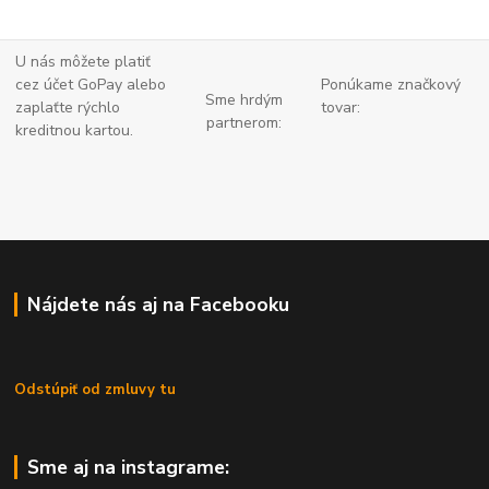
U nás môžete platiť
cez účet GoPay alebo
Ponúkame značkový
Sme hrdým
zaplaťte
rýchlo
tovar:
partnerom:
kreditnou kartou.
Nájdete nás aj na Facebooku
Odstúpiť od zmluvy tu
Sme aj na instagrame: