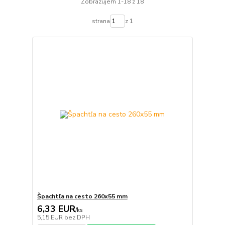
Zobrazujem 1-18 z 18
strana
z 1
Špachtľa na cesto 260x55 mm
6,33 EUR
/
ks
5,15 EUR
bez DPH