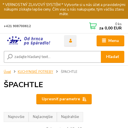
* VERNOSTNÝ ZĽAVOVÝ SYSTÉM * Vytvorte si u nás účet a pravidelnými
nákupmi získajte lepšie ceny. Čím viac u nás nakupujete, tým väčšiu zľavu
máte.
0
ks
+421 908700612
za
0,00 EUR
Menu
Hľadať
Úvod
KUCHYNSKÉ POTREBY
ŠPACHTLE
ŠPACHTLE
Upresniť parametre
Najnovšie
Najlacnejšie
Najdrahšie