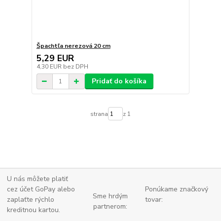
Špachtľa nerezová 20 cm
5,29 EUR
4,30 EUR
bez DPH
Pridať do košíka
strana
z 1
U nás môžete platiť
cez účet GoPay alebo
Ponúkame značkový
Sme hrdým
zaplaťte
rýchlo
tovar:
partnerom:
kreditnou kartou.