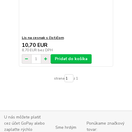
Lis na cesnak s čističom
10,70 EUR
8,70 EUR
bez DPH
Pridať do košíka
strana
z 1
U nás môžete platiť
cez účet GoPay alebo
Ponúkame značkový
Sme hrdým
zaplaťte
rýchlo
tovar: