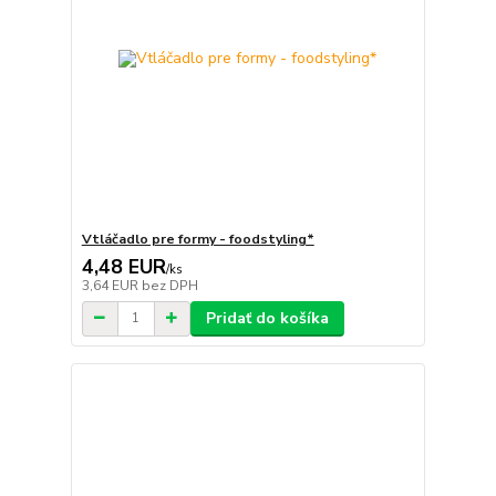
Vtláčadlo pre formy - foodstyling*
4,48 EUR
/
ks
3,64 EUR
bez DPH
Pridať do košíka