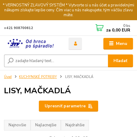
* VERNOSTNÝ ZĽAVOVÝ SYSTÉM * Vytvorte si u nás účet a pravidelnými
nákupmi získajte lepšie ceny. Čím viac u nás nakupujete, tým väčšiu zľavu
máte.
0
ks
+421 908700612
za
0,00 EUR
Menu
Hľadať
Úvod
KUCHYNSKÉ POTREBY
LISY, MAČKADLÁ
LISY, MAČKADLÁ
Upresniť parametre
Najnovšie
Najlacnejšie
Najdrahšie