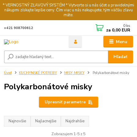
* VERNOSTNÝ ZĽAVOVÝ SYSTÉM * Vytvorte si u nás účet a pravidelnými
nákupmi získajte lepšie ceny. Čím viac u nás nakupujete, tým väčšiu zľavu
máte.
0
ks
+421 908700612
za
0,00 EUR
Menu
Hľadať
Úvod
KUCHYNSKÉ POTREBY
MISY, MISKY
Polykarbonátové misky
Polykarbonátové misky
Upresniť parametre
Najnovšie
Najlacnejšie
Najdrahšie
Zobrazujem 1-5 z 5