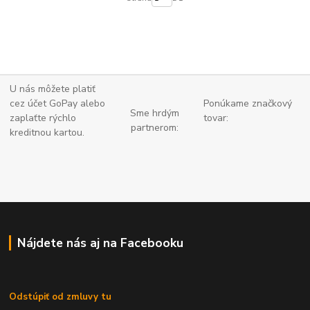
U nás môžete platiť
cez účet GoPay alebo
Ponúkame značkový
Sme hrdým
zaplaťte
rýchlo
tovar:
partnerom:
kreditnou kartou.
Nájdete nás aj na Facebooku
Odstúpiť od zmluvy tu