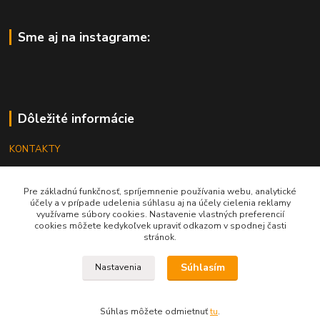
Sme aj na instagrame:
Dôležité informácie
KONTAKTY
OBCHODNÉ PODMIENKY
Pre základnú funkčnosť, spríjemnenie používania webu, analytické
REKLAMÁCIE
účely a v prípade udelenia súhlasu aj na účely cielenia reklamy
využívame súbory cookies. Nastavenie vlastných preferencií
KATALÓGY
cookies môžete kedykoľvek upraviť odkazom v spodnej časti
stránok.
GRAVÍROVANIE
Súhlasím
Nastavenia
Súhlas môžete odmietnuť
tu
.