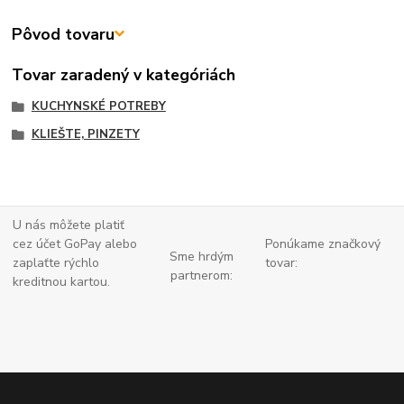
Pôvod tovaru
Tovar zaradený v kategóriách
KUCHYNSKÉ POTREBY
KLIEŠTE, PINZETY
U nás môžete platiť
cez účet GoPay alebo
Ponúkame značkový
Sme hrdým
zaplaťte
rýchlo
tovar:
partnerom:
kreditnou kartou.