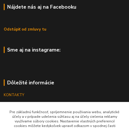
Nájdete nás aj na Facebooku
Odstúpiť od zmluvy tu
Sme aj na instagrame:
Dôležité informácie
KONTAKTY
OBCHODNÉ PODMIENKY
Pre základnú funkčnosť, spríjemnenie používania webu, analytické
REKLAMÁCIE
účely a v prípade udelenia súhlasu aj na účely cielenia reklamy
využívame súbory cookies. Nastavenie vlastných preferencií
KATALÓGY
cookies môžete kedykoľvek upraviť odkazom v spodnej časti