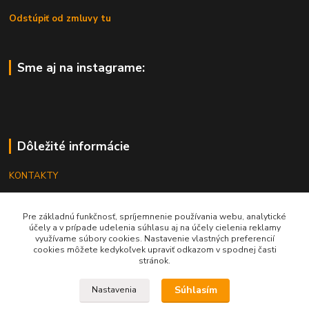
Odstúpiť od zmluvy tu
Sme aj na instagrame:
Dôležité informácie
KONTAKTY
OBCHODNÉ PODMIENKY
Pre základnú funkčnosť, spríjemnenie používania webu, analytické
REKLAMÁCIE
účely a v prípade udelenia súhlasu aj na účely cielenia reklamy
využívame súbory cookies. Nastavenie vlastných preferencií
KATALÓGY
cookies môžete kedykoľvek upraviť odkazom v spodnej časti
stránok.
GRAVÍROVANIE
Súhlasím
Nastavenia