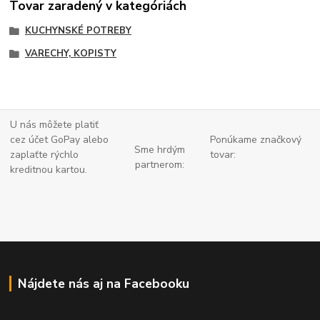
Tovar zaradený v kategóriách
KUCHYNSKÉ POTREBY
VARECHY, KOPISTY
U nás môžete platiť
cez účet GoPay alebo
Ponúkame značkový
Sme hrdým
zaplaťte
rýchlo
tovar:
partnerom:
kreditnou kartou.
Nájdete nás aj na Facebooku