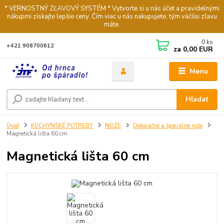
* VERNOSTNÝ ZĽAVOVÝ SYSTÉM * Vytvorte si u nás účet a pravidelnými
nákupmi získajte lepšie ceny. Čím viac u nás nakupujete, tým väčšiu zľavu
máte.
0
ks
+421 908700612
za
0,00 EUR
Menu
Hľadať
Úvod
KUCHYNSKÉ POTREBY
NOŽE
Dekoračné a špeciálne nože
Magnetická lišta 60 cm
Magnetická lišta 60 cm