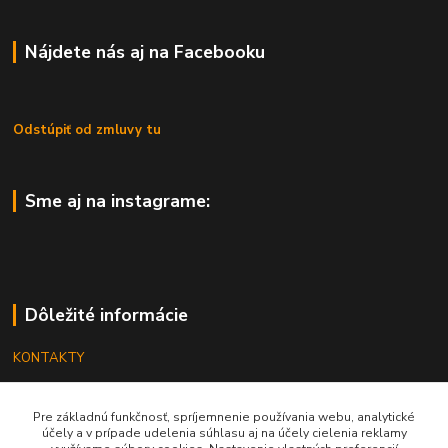
Nájdete nás aj na Facebooku
Odstúpiť od zmluvy tu
Sme aj na instagrame:
Dôležité informácie
KONTAKTY
OBCHODNÉ PODMIENKY
Pre základnú funkčnosť, spríjemnenie používania webu, analytické
REKLAMÁCIE
účely a v prípade udelenia súhlasu aj na účely cielenia reklamy