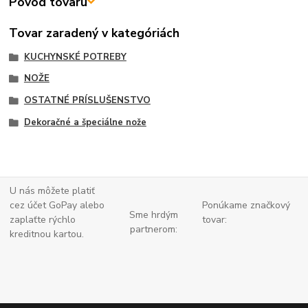
Pôvod tovaru
Tovar zaradený v kategóriách
KUCHYNSKÉ POTREBY
NOŽE
OSTATNÉ PRÍSLUŠENSTVO
Dekoračné a špeciálne nože
U nás môžete platiť
cez účet GoPay alebo
Ponúkame značkový
Sme hrdým
zaplaťte
rýchlo
tovar:
partnerom:
kreditnou kartou.