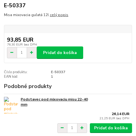
E-50337
Misa mixovacia guľatá 12l
celý popis
93,85 EUR
76,30 EUR
bez DPH
Pridať do košíka
Číslo produktu:
E-50337
EAN kód:
1
Podobné produkty
Podstavec pod mixovaciu misu 22-40
mm
26,14 EUR
21,25 EUR
bez DPH
Pridať do košíka