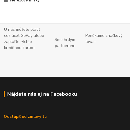
Nerezové misky
U nás môžete platiť
cez účet GoPay alebo
Ponúkame značkový
Sme hrdým
zaplaťte
rýchlo
tovar:
partnerom:
kreditnou kartou.
Nájdete nás aj na Facebooku
Odstúpiť od zmluvy tu