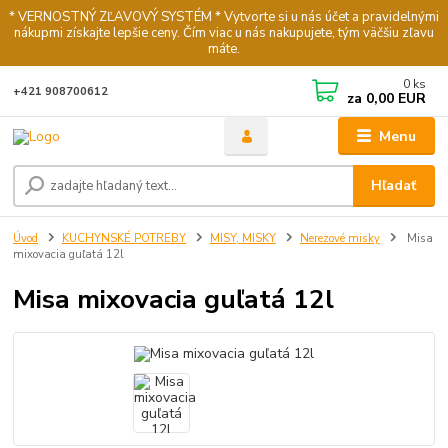
* VERNOSTNÝ ZĽAVOVÝ SYSTÉM * Vytvorte si u nás účet a pravidelnými
nákupmi získajte lepšie ceny. Čím viac u nás nakupujete, tým väčšiu zľavu
máte.
0
ks
+421 908700612
za
0,00 EUR
Menu
Hľadať
Úvod
KUCHYNSKÉ POTREBY
MISY, MISKY
Nerezové misky
Misa
mixovacia guľatá 12l
Misa mixovacia guľatá 12l