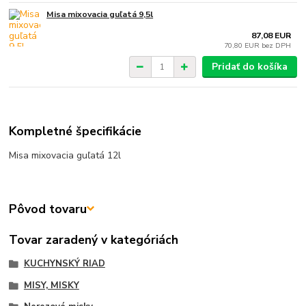
Misa mixovacia guľatá 9,5l
87,08 EUR
70,80 EUR
bez DPH
Pridať do košíka
Kompletné špecifikácie
Misa mixovacia guľatá 12l
Pôvod tovaru
Tovar zaradený v kategóriách
KUCHYNSKÝ RIAD
MISY, MISKY