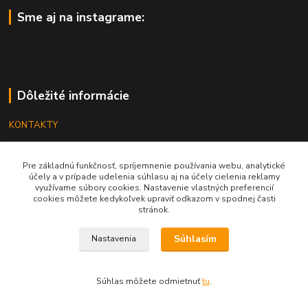
Sme aj na instagrame:
Dôležité informácie
KONTAKTY
OBCHODNÉ PODMIENKY
Pre základnú funkčnosť, spríjemnenie používania webu, analytické
REKLAMÁCIE
účely a v prípade udelenia súhlasu aj na účely cielenia reklamy
využívame súbory cookies. Nastavenie vlastných preferencií
KATALÓGY
cookies môžete kedykoľvek upraviť odkazom v spodnej časti
stránok.
GRAVÍROVANIE
Súhlasím
Nastavenia
Súhlas môžete odmietnuť
tu
.
Vytvorené na
Eshop-rychlo.sk