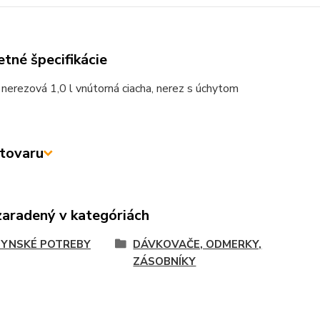
tné špecifikácie
erezová 1,0 l vnútorná ciacha, nerez s úchytom
tovaru
zaradený v kategóriách
YNSKÉ POTREBY
DÁVKOVAČE, ODMERKY,
ZÁSOBNÍKY