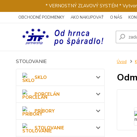
* VERNOSTNÝ ZĽAVOVÝ SYSTÉM * Vytvorte si 
OBCHODNÉ PODMIENKY
AKO NAKUPOVAŤ
O NÁS
KON
STOLOVANIE
Úvod
Odme
SKLO
PORCELÁN
PRÍBORY
STOLOVANIE