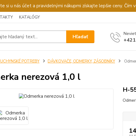
u nás účet a pravidelnými nákupmi získajte lepšie ceny. Čím via
TAKTY
KATALÓGY
Neviet
Hľadať
+421
KUCHYNSKÉ POTREBY
DÁVKOVAČE, ODMERKY, ZÁSOBNÍKY
Odmerk
rka nerezová 1,0 l
H-5
Odmerk
14