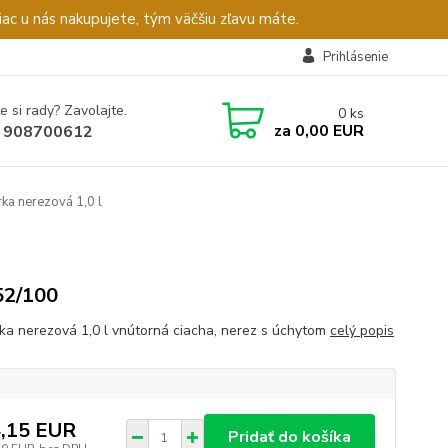
c u nás nakupujete, tým väčšiu zľavu máte.
Prihlásenie
e si rady? Zavolajte.
0
ks
za
0,00 EUR
 908700612
a nerezová 1,0 l
52/100
a nerezová 1,0 l vnútorná ciacha, nerez s úchytom
celý popis
,15 EUR
Pridať do košíka