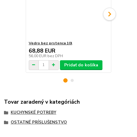
Vedro bez prstenca 10l
Vedro s prs
68,88 EUR
96,80 E
56,00 EUR
bez DPH
78,70 EUR
b
Pridať do košíka
Tovar zaradený v kategóriách
KUCHYNSKÉ POTREBY
OSTATNÉ PRÍSLUŠENSTVO