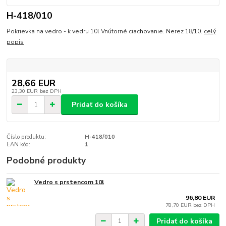
H-418/010
Pokrievka na vedro - k vedru 10l Vnútorné ciachovanie. Nerez 18/10.
celý
popis
28,66 EUR
23,30 EUR
bez DPH
Pridať do košíka
Číslo produktu:
H-418/010
EAN kód:
1
Podobné produkty
Vedro s prstencom 10l
96,80 EUR
78,70 EUR
bez DPH
Pridať do košíka