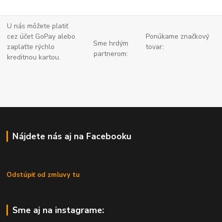
U nás môžete platiť
cez účet GoPay alebo
Ponúkame značkový
Sme hrdým
zaplaťte
rýchlo
tovar:
partnerom:
kreditnou kartou.
Nájdete nás aj na Facebooku
Odstúpiť od zmluvy tu
Sme aj na instagrame: