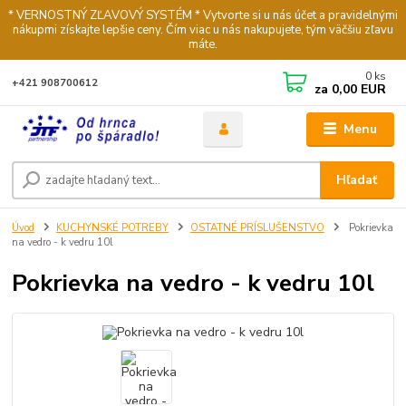
* VERNOSTNÝ ZĽAVOVÝ SYSTÉM * Vytvorte si u nás účet a pravidelnými
nákupmi získajte lepšie ceny. Čím viac u nás nakupujete, tým väčšiu zľavu
máte.
0
ks
+421 908700612
za
0,00 EUR
Menu
Hľadať
Úvod
KUCHYNSKÉ POTREBY
OSTATNÉ PRÍSLUŠENSTVO
Pokrievka
na vedro - k vedru 10l
Pokrievka na vedro - k vedru 10l