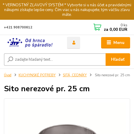
* VERNOSTNÝ ZĽAVOVÝ SYSTÉM * Vytvorte si u nás účet a pravidelnými
nákupmi získajte lepšie ceny. Čím viac u nás nakupujete, tým väčšiu zľavu
máte.
0
ks
+421 908700612
za
0,00 EUR
Menu
Hľadať
Úvod
KUCHYNSKÉ POTREBY
SITÁ, CEDNÍKY
Sito nerezové pr. 25 cm
Sito nerezové pr. 25 cm