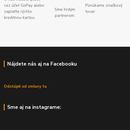
cez účet GoPay alebo
Ponúkame značkový
Sme hrdým
zaplaťte
rýchlo
tovar:
partnerom:
kreditnou kartou.
Nájdete nás aj na Facebooku
Odstúpiť od zmluvy tu
Sme aj na instagrame: