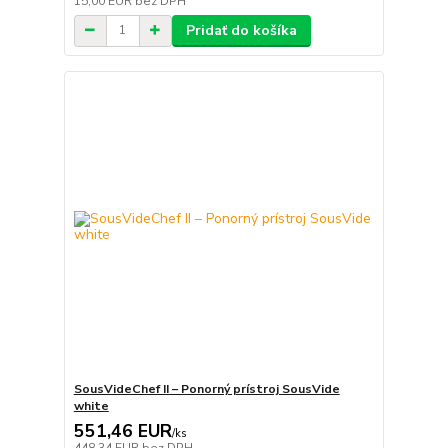
15,00 EUR
bez DPH
Pridať do košíka
SousVideChef II – Ponorný prístroj SousVide
white
551,46 EUR
/
ks