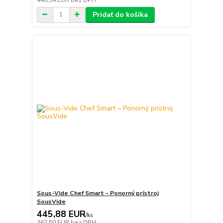
Pridať do košíka
Sous-Vide Chef Smart – Ponorný prístroj
SousVide
445,88 EUR
/
ks
362,50 EUR
bez DPH