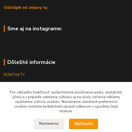
Odstúpiť od zmluvy tu
Sme aj na instagrame:
Dôležité informácie
KONTAKTY
OBCHODNÉ PODMIENKY
Pre základnú funkčnosť, spríjemnenie používania webu, analytické
REKLAMÁCIE
účely a v prípade udelenia súhlasu aj na účely cielenia reklamy
využívame súbory cookies. Nastavenie vlastných preferencií
KATALÓGY
cookies môžete kedykoľvek upraviť odkazom v spodnej časti
stránok.
GRAVÍROVANIE
Súhlasím
Nastavenia