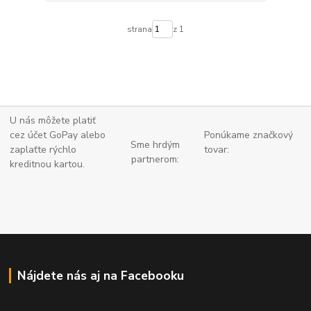
strana
z 1
U nás môžete platiť
cez účet GoPay alebo
Ponúkame značkový
Sme hrdým
zaplaťte
rýchlo
tovar:
partnerom:
kreditnou kartou.
Nájdete nás aj na Facebooku