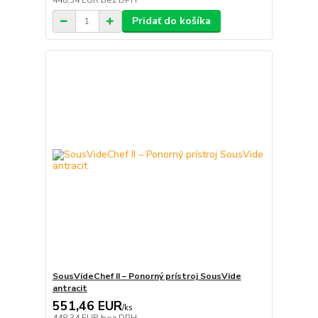
448,34 EUR
bez DPH
Pridať do košíka
SousVideChef II – Ponorný prístroj SousVide
antracit
551,46 EUR
/
ks
448,34 EUR
bez DPH