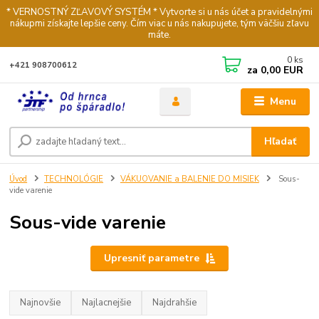
* VERNOSTNÝ ZĽAVOVÝ SYSTÉM * Vytvorte si u nás účet a pravidelnými
nákupmi získajte lepšie ceny. Čím viac u nás nakupujete, tým väčšiu zľavu
máte.
0
ks
+421 908700612
za
0,00 EUR
Menu
Hľadať
Úvod
TECHNOLÓGIE
VÁKUOVANIE a BALENIE DO MISIEK
Sous-
vide varenie
Sous-vide varenie
Upresniť parametre
Najnovšie
Najlacnejšie
Najdrahšie