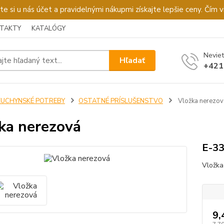
u nás účet a pravidelnými nákupmi získajte lepšie ceny. Čím via
TAKTY
KATALÓGY
Neviet
Hľadať
+421
KUCHYNSKÉ POTREBY
OSTATNÉ PRÍSLUŠENSTVO
Vložka nerezov
ka nerezová
E-3
Vložka
9,