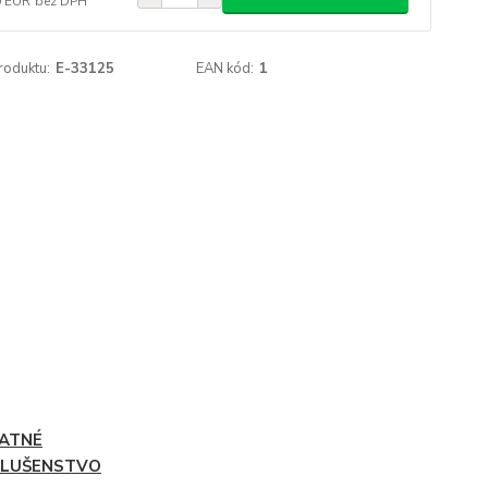
0 EUR
bez DPH
roduktu:
E-33125
EAN kód:
1
ATNÉ
SLUŠENSTVO