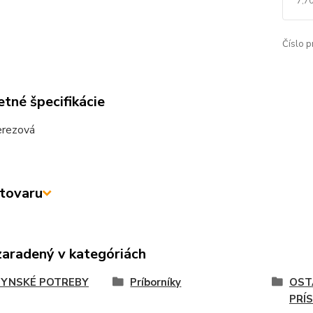
7,7
Číslo p
tné špecifikácie
erezová
tovaru
zaradený v kategóriách
YNSKÉ POTREBY
Príborníky
OST
PRÍ