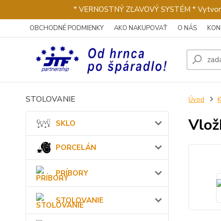
* VERNOSTNÝ ZĽAVOVÝ SYSTÉM * Vytvorte si 
OBCHODNÉ PODMIENKY
AKO NAKUPOVAŤ
O NÁS
KON
STOLOVANIE
Úvod
Vlož
SKLO
PORCELÁN
PRÍBORY
STOLOVANIE