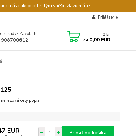
c u nás nakupujete, tým väčšiu zľavu máte.
Prihlásenie
e si rady? Zavolajte.
0
ks
za
0,00 EUR
 908700612
á
3125
 nerezová
celý popis
47 EUR
Pridať do košíka