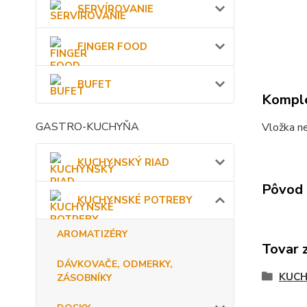
SERVÍROVANIE
FINGER FOOD
BUFET
Komple
GASTRO-KUCHYŇA
Vložka n
KUCHYNSKÝ RIAD
Pôvod 
KUCHYNSKÉ POTREBY
AROMATIZÉRY
Tovar 
DÁVKOVAČE, ODMERKY,
KUCH
ZÁSOBNÍKY