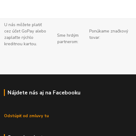
U nás môžete platiť
cez účet GoPay alebo
Ponúkame značkový
Sme hrdým
zaplaťte
rýchlo
tovar:
partnerom:
kreditnou kartou.
Nájdete nás aj na Facebooku
Odstúpiť od zmluvy tu