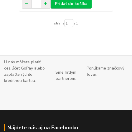
Pridať do košíka
strana
z 1
U nás môžete platiť
cez účet GoPay alebo
Ponúkame značkový
Sme hrdým
zaplaťte
rýchlo
tovar:
partnerom:
kreditnou kartou.
Nájdete nás aj na Facebooku