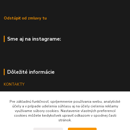
Odstúpiť od zmluvy tu
Sme aj na instagrame:
Dôležité informácie
KONTAKTY
OBCHODNÉ PODMIENKY
Pre základnú funkčnosť, spríjemnenie používania webu, analytické
REKLAMÁCIE
účely a v prípade udelenia súhlasu aj na účely cielenia reklamy
využívame súbory cookies. Nastavenie vlastných preferencií
KATALÓGY
cookies môžete kedykoľvek upraviť odkazom v spodnej časti
stránok.
GRAVÍROVANIE