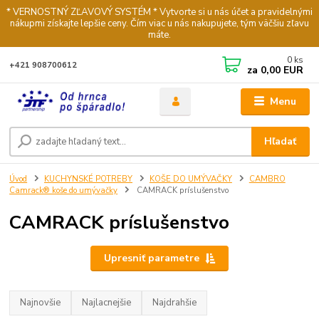
* VERNOSTNÝ ZĽAVOVÝ SYSTÉM * Vytvorte si u nás účet a pravidelnými
nákupmi získajte lepšie ceny. Čím viac u nás nakupujete, tým väčšiu zľavu
máte.
0
ks
+421 908700612
za
0,00 EUR
Menu
Hľadať
Úvod
KUCHYNSKÉ POTREBY
KOŠE DO UMÝVAČKY
CAMBRO
Camrack® koše do umývačky
CAMRACK príslušenstvo
CAMRACK príslušenstvo
Upresniť parametre
Najnovšie
Najlacnejšie
Najdrahšie