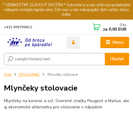
* VERNOSTNÝ ZĽAVOVÝ SYSTÉM * Vytvorte si u nás účet a pravidelnými
nákupmi získajte lepšie ceny. Čím viac u nás nakupujete, tým väčšiu zľavu
máte.
0
ks
+421 908700612
za
0,00 EUR
Menu
Hľadať
Úvod
STOLOVANIE
Mlynčeky stolovacie
Mlynčeky stolovacie
Mlynčeky na korenie a soľ. Overené značky Peugeot a Marlux, ale
aj ekonomické alternatívy pre stolovanie s nápadom.