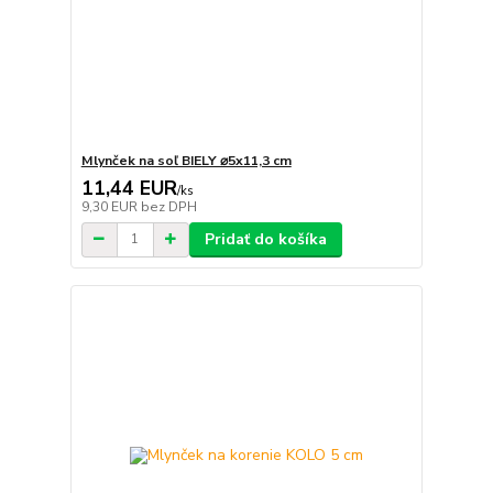
Mlynček na soľ BIELY ⌀5x11,3 cm
11,44 EUR
/
ks
9,30 EUR
bez DPH
Pridať do košíka