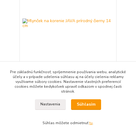
Pre základnú funkčnosť, spríjemnenie používania webu, analytické
Mlynček na korenie JAVA prírodný čierny 14 cm
účely a v prípade udelenia súhlasu aj na účely cielenia reklamy
36,90 EUR
/
ks
využívame súbory cookies. Nastavenie vlastných preferencií
30,00 EUR
bez DPH
cookies môžete kedykoľvek upraviť odkazom v spodnej časti
stránok.
Pridať do košíka
Súhlasím
Nastavenia
Súhlas môžete odmietnuť
tu
.