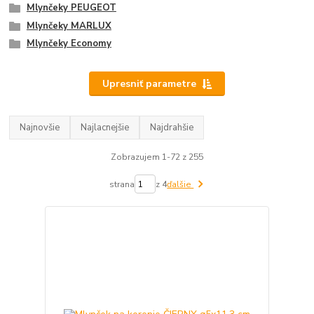
Mlynčeky PEUGEOT
Mlynčeky MARLUX
Mlynčeky Economy
Upresniť parametre
Najnovšie
Najlacnejšie
Najdrahšie
Zobrazujem 1-72 z 255
strana
z 4
ďalšie