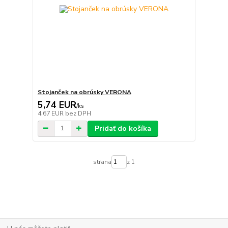
Stojanček na obrúsky VERONA
5,74 EUR
/
ks
4,67 EUR
bez DPH
Pridať do košíka
strana
z 1