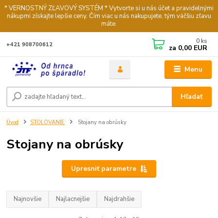
* VERNOSTNÝ ZĽAVOVÝ SYSTÉM * Vytvorte si u nás účet a pravidelnými
nákupmi získajte lepšie ceny. Čím viac u nás nakupujete, tým väčšiu zľavu
máte.
0
ks
+421 908700612
za
0,00 EUR
Menu
Hľadať
Úvod
STOLOVANIE
Stojany na obrúsky
Stojany na obrúsky
Upresniť parametre
Najnovšie
Najlacnejšie
Najdrahšie