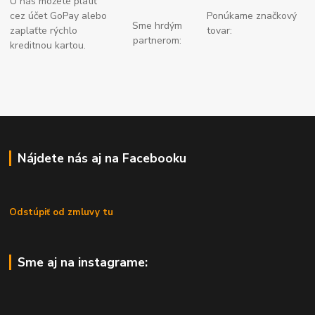
U nás môžete platiť
cez účet GoPay alebo
Ponúkame značkový
Sme hrdým
zaplaťte
rýchlo
tovar:
partnerom:
kreditnou kartou.
Nájdete nás aj na Facebooku
Odstúpiť od zmluvy tu
Sme aj na instagrame: