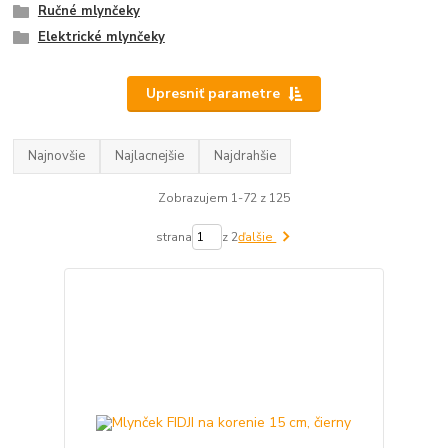
Ručné mlynčeky
Elektrické mlynčeky
Upresniť parametre
Najnovšie
Najlacnejšie
Najdrahšie
Zobrazujem 1-72 z 125
strana
z 2
ďalšie