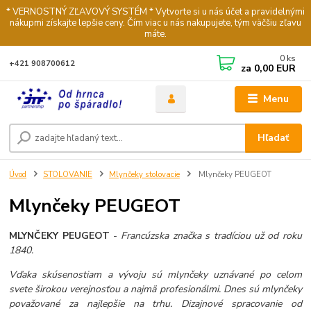
* VERNOSTNÝ ZĽAVOVÝ SYSTÉM * Vytvorte si u nás účet a pravidelnými
nákupmi získajte lepšie ceny. Čím viac u nás nakupujete, tým väčšiu zľavu
máte.
0
ks
+421 908700612
za
0,00 EUR
Menu
Hľadať
Úvod
STOLOVANIE
Mlynčeky stolovacie
Mlynčeky PEUGEOT
Mlynčeky PEUGEOT
MLYNČEKY PEUGEOT
-
Francúzska značka s tradíciou už od roku
1840.
Vďaka skúsenostiam a vývoju sú mlynčeky uznávané po celom
svete širokou verejnosťou a najmä profesionálmi. Dnes sú mlynčeky
považované za najlepšie na trhu. Dizajnové spracovanie od