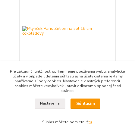
Pre základnú funkčnosť, spríjemnenie používania webu, analytické
účely a v prípade udelenia súhlasu aj na účely cielenia reklamy
Mlynček Paris Zirlion na soľ 18 cm čokoládový
využívame súbory cookies. Nastavenie vlastných preferencií
cookies môžete kedykoľvek upraviť odkazom v spodnej časti
41,71 EUR
stránok.
33,91 EUR
bez DPH
Pridať do košíka
Súhlasím
Nastavenia
Súhlas môžete odmietnuť
tu
.