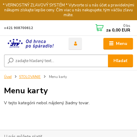
* VERNOSTNÝ ZĽAVOVÝ SYSTÉM * Vytvorte si u nás účet a pravidelnými
nákupmi získajte lepšie ceny. Čím viac u nás nakupujete, tým väčšiu zľavu
máte.
0
ks
+421 908700612
za
0,00 EUR
Menu
Hľadať
Úvod
STOLOVANIE
Menu karty
Menu karty
V tejto kategórii nebol nájdený žiadny tovar.
U nás môžete platiť