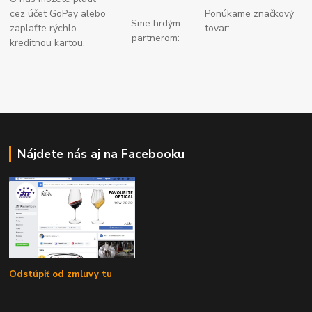
cez účet GoPay alebo
Ponúkame značkový
Sme hrdým
zaplaťte
rýchlo
tovar:
partnerom:
kreditnou kartou.
Nájdete nás aj na Facebooku
Odstúpiť od zmluvy tu