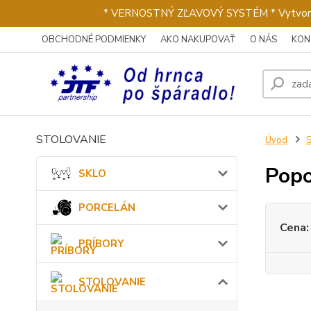
* VERNOSTNÝ ZĽAVOVÝ SYSTÉM * Vytvorte si 
OBCHODNÉ PODMIENKY
AKO NAKUPOVAŤ
O NÁS
KON
STOLOVANIE
Úvod
Popo
SKLO
PORCELÁN
Cena:
PRÍBORY
STOLOVANIE