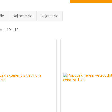
šie
Najlacnejšie
Najdrahšie
m 1-19 z 19