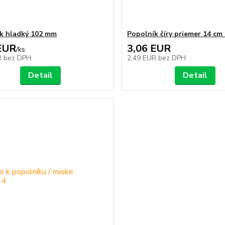
k hladký 102 mm
Popolník číry priemer 14 cm
EUR
3,06 EUR
/
ks
R
bez DPH
2,49 EUR
bez DPH
Detail
Detail