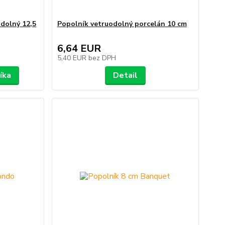
odolný 12,5
Popolník vetruodolný porcelán 10 cm
6,64 EUR
5,40 EUR
bez DPH
íka
Detail