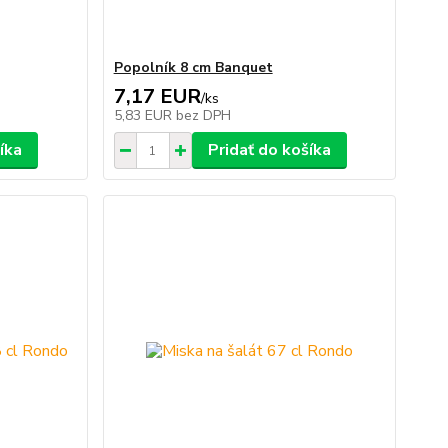
Popolník 8 cm Banquet
7,17 EUR
/
ks
5,83 EUR
bez DPH
íka
Pridať do košíka