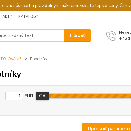
u nás účet a pravidelnými nákupmi získajte lepšie ceny. Čím via
TAKTY
KATALÓGY
Neviet
Hľadať
+421
STOLOVANIE
Popolníky
lníky
EUR
Od
Upresniť parametr