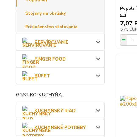
Popolní
Stojany na obrúsky
cm
7,07 
Príslušenstvo stolovanie
5,75 EU
SERVÍROVANIE
FINGER FOOD
BUFET
GASTRO-KUCHYŇA
KUCHYNSKÝ RIAD
KUCHYNSKÉ POTREBY