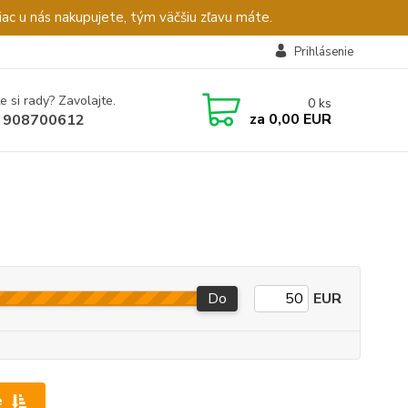
c u nás nakupujete, tým väčšiu zľavu máte.
Prihlásenie
e si rady? Zavolajte.
0
ks
za
0,00 EUR
 908700612
Do
EUR
e