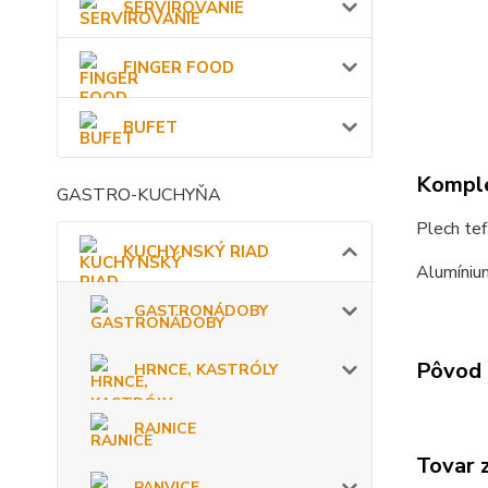
SERVÍROVANIE
FINGER FOOD
BUFET
Komple
GASTRO-KUCHYŇA
Plech t
KUCHYNSKÝ RIAD
Alumíniu
GASTRONÁDOBY
Pôvod 
HRNCE, KASTRÓLY
RAJNICE
Tovar 
PANVICE