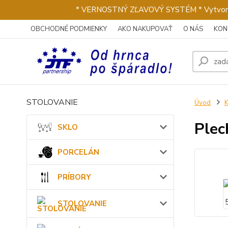
* VERNOSTNÝ ZĽAVOVÝ SYSTÉM * Vytvorte si 
OBCHODNÉ PODMIENKY
AKO NAKUPOVAŤ
O NÁS
KON
STOLOVANIE
Úvod
Plec
SKLO
PORCELÁN
PRÍBORY
STOLOVANIE