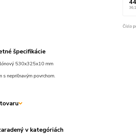
44
36,
Číslo p
tné špecifikácie
eflónový 530x325x10 mm
m s nepriľnavým povrchom.
tovaru
zaradený v kategóriách