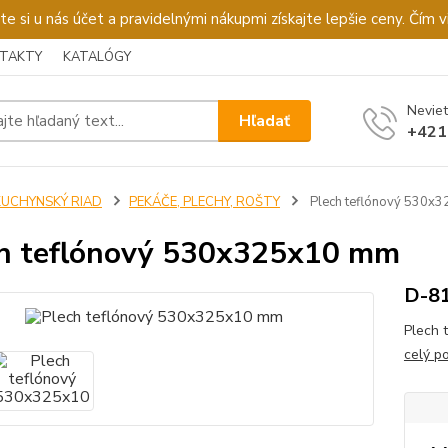
u nás účet a pravidelnými nákupmi získajte lepšie ceny. Čím via
TAKTY
KATALÓGY
Neviet
Hľadať
+421
KUCHYNSKÝ RIAD
PEKÁČE, PLECHY, ROŠTY
Plech teflónový 530x
h teflónový 530x325x10 mm
D-8
Plech 
celý p