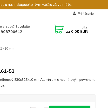
c u nás nakupujete, tým väčšiu zľavu máte.
Prihlásenie
e si rady? Zavolajte.
0
ks
za
0,00 EUR
 908700612
325x10 mm
161-53
teflónový 530x325x10 mm Alumínium s nepriľnavým povrchom.
opis