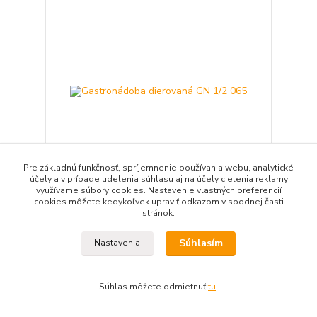
Pre základnú funkčnosť, spríjemnenie používania webu, analytické
účely a v prípade udelenia súhlasu aj na účely cielenia reklamy
využívame súbory cookies. Nastavenie vlastných preferencií
cookies môžete kedykoľvek upraviť odkazom v spodnej časti
Gastronádoba dierovaná GN 1/2 065
stránok.
27,16 EUR
22,08 EUR
bez DPH
Súhlasím
Nastavenia
Pridať do košíka
Súhlas môžete odmietnuť
tu
.