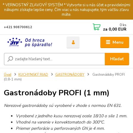
* VERNOSTNÝ ZĽAVOVÝ SYSTÉM * Vytvorte si u nás účet a pravidelnými
nákupmi získajte lepšie ceny. Čím viac u nás nakupujete, tým väčšiu zľavu
máte.
0
ks
+421 908700612
za
0,00 EUR
Menu
Hľadať
Úvod
KUCHYNSKÝ RIAD
GASTRONÁDOBY
Gastronádoby PROFI
(0,8-1 mm)
Gastronádoby PROFI (1 mm)
Nerezové gastronádoby sú vyrobené v zhode s normou EN 631.
Vyrobené z jedného kusu nerezovej ocele 18/10 o sile 1 mm.
Vhodné na varenie v konvektomatoch do 300°C.
Priemer perforácie u perforovaných GN je 4 mm.