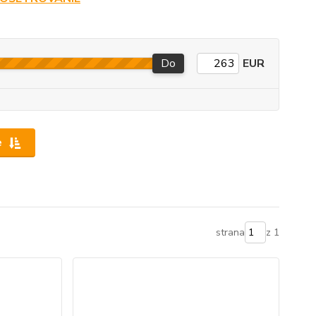
Do
EUR
e
strana
z 1