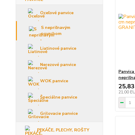
Oceľové panvice
S nepriľnavým
povrchom
Liatinové panvice
Nerezové panvice
Panvica
nepriľ
WOK panvice
25,83
21,00 E
Špeciálne panvice
Grilovacie panvice
PEKÁČE, PLECHY, ROŠTY