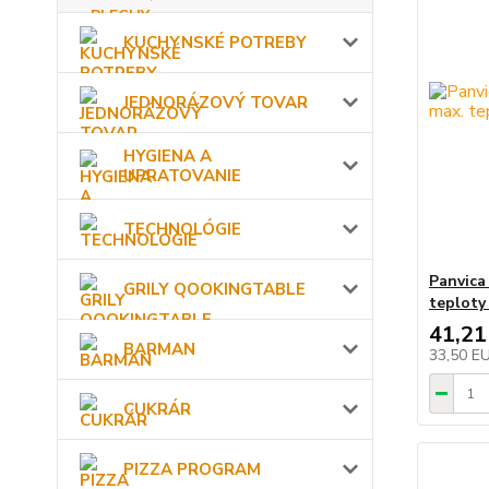
KUCHYNSKÉ POTREBY
JEDNORÁZOVÝ TOVAR
HYGIENA A
UPRATOVANIE
TECHNOLÓGIE
Panvica
GRILY QOOKINGTABLE
teploty
41,21
BARMAN
33,50 E
CUKRÁR
PIZZA PROGRAM