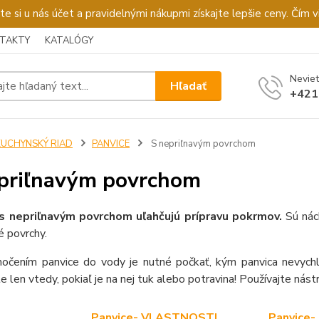
u nás účet a pravidelnými nákupmi získajte lepšie ceny. Čím via
TAKTY
KATALÓGY
Neviet
Hľadať
+421
KUCHYNSKÝ RIAD
PANVICE
S nepriľnavým povrchom
priľnavým povrchom
s nepriľnavým povrchom uľahčujú prípravu pokrmov.
Sú nác
é povrchy.
očením panvice do vody je nutné počkať, kým panvica nevychl
te len vtedy, pokiaľ je na nej tuk alebo potravina! Používajte nást
Panvice- VLASTNOSTI
Panvice