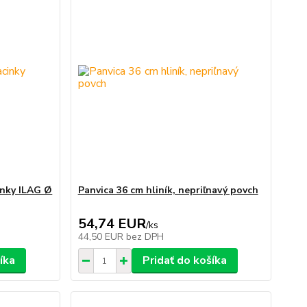
inky ILAG Ø
Panvica 36 cm hliník, nepriľnavý povch
54,74 EUR
/
ks
44,50 EUR
bez DPH
íka
Pridať do košíka