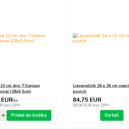
 22 cm dno Titanium
Lievanečník 26 x 26 cm nepr
ional (28x5,5cm)
povrch
 EUR
84,75 EUR
/
ks
UR
bez DPH
68,90 EUR
bez DPH
Pridať do košíka
Detail