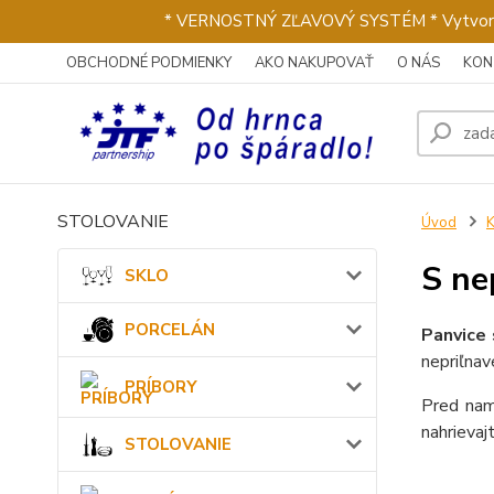
* VERNOSTNÝ ZĽAVOVÝ SYSTÉM * Vytvorte si 
OBCHODNÉ PODMIENKY
AKO NAKUPOVAŤ
O NÁS
KON
STOLOVANIE
Úvod
S ne
SKLO
PORCELÁN
Panvice 
nepriľnav
PRÍBORY
Pred nam
nahrievaj
STOLOVANIE