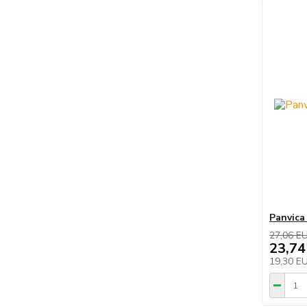
Panvica
27,06 E
23,74
19,30 E