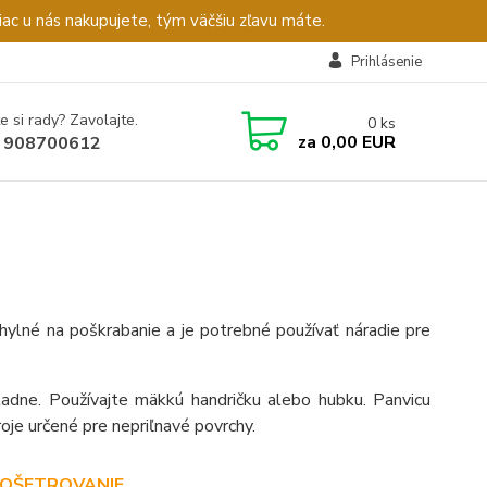
c u nás nakupujete, tým väčšiu zľavu máte.
Prihlásenie
e si rady? Zavolajte.
0
ks
za
0,00 EUR
 908700612
hylné na poškrabanie a je potrebné používať náradie pre
adne. Používajte mäkkú handričku alebo hubku. Panvicu
roje určené pre nepriľnavé povrchy.
- OŠETROVANIE