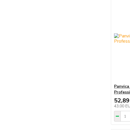
Panvica
Profess
52,89
43,00 E