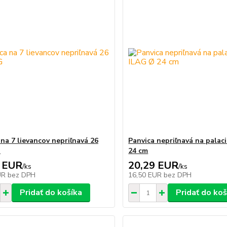
 na 7 lievancov nepriľnavá 26
Panvica nepriľnavá na palac
G
24 cm
 EUR
20,29 EUR
/
ks
/
ks
UR
bez DPH
16,50 EUR
bez DPH
Pridať do košíka
Pridať do koš