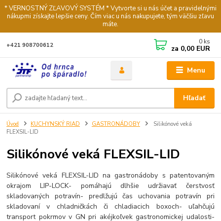
* VERNOSTNÝ ZĽAVOVÝ SYSTÉM * Vytvorte si u nás účet a pravidelnými
nákupmi získajte lepšie ceny. Čím viac u nás nakupujete, tým väčšiu zľavu
máte.
0
ks
+421 908700612
za
0,00 EUR
Menu
Hľadať
Úvod
KUCHYNSKÝ RIAD
GASTRONÁDOBY
Silikónové veká
FLEXSIL-LID
Silikónové veká FLEXSIL-LID
Silikónové veká FLEXSIL-LID na gastronádoby s patentovaným
okrajom LIP-LOCK- pomáhajú dlhšie udržiavať čerstvosť
skladovaných potravín- predlžujú čas uchovania potravín pri
skladovaní v chladničkách či chladiacich boxoch- uľahčujú
transport pokrmov v GN pri akéjkoľvek gastronomickej udalosti-