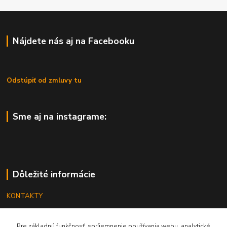
Nájdete nás aj na Facebooku
Odstúpiť od zmluvy tu
Sme aj na instagrame:
Dôležité informácie
KONTAKTY
OBCHODNÉ PODMIENKY
Pre základnú funkčnosť, spríjemnenie používania webu, analytické