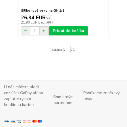
Silikonové veko na GN 1/1
26,94 EUR
/
ks
21,90 EUR
bez DPH
Pridať do košíka
strana
z 1
U nás môžete platiť
cez účet GoPay alebo
Ponúkame značkový
Sme hrdým
zaplaťte
rýchlo
tovar:
partnerom:
kreditnou kartou.