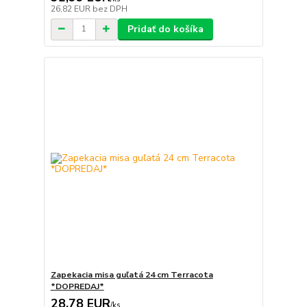
26,82 EUR
bez DPH
Pridať do košíka
Zapekacia misa guľatá 24 cm Terracota
*DOPREDAJ*
28,78 EUR
/
ks