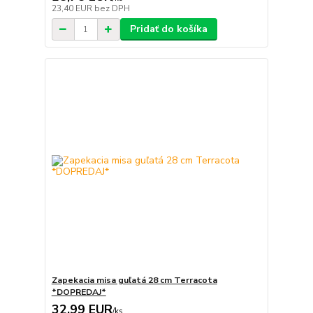
23,40 EUR
bez DPH
Pridať do košíka
Zapekacia misa guľatá 28 cm Terracota
*DOPREDAJ*
32,99 EUR
/
ks