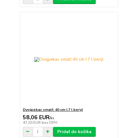
Dvojpekac smalt 40 cm I.7 l beryl
58,06 EUR
/
ks
47,20 EUR
bez DPH
Pridať do košíka