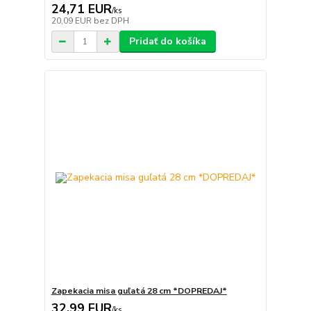
24,71 EUR
/
ks
20,09 EUR
bez DPH
Pridať do košíka
Zapekacia misa guľatá 28 cm *DOPREDAJ*
32,99 EUR
/
ks