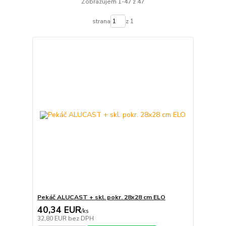
Zobrazujem 1-47 z 47
strana
z 1
Pekáč ALUCAST + skl. pokr. 28x28 cm ELO
40,34 EUR
/
ks
32,80 EUR
bez DPH