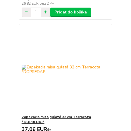
26,82 EUR
bez DPH
Pridať do košíka
Zapekacia misa guľatá 32 cm Terracota
*DOPREDAJ*
37,06 EUR
/
ks