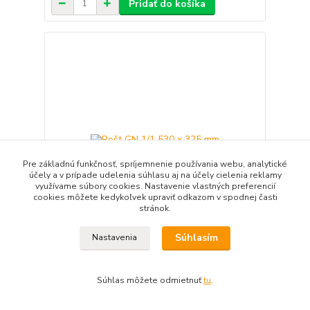
Pridať do košíka
Pre základnú funkčnosť, spríjemnenie používania webu, analytické
účely a v prípade udelenia súhlasu aj na účely cielenia reklamy
využívame súbory cookies. Nastavenie vlastných preferencií
cookies môžete kedykoľvek upraviť odkazom v spodnej časti
stránok.
Súhlasím
Nastavenia
Rošt GN 1/1 530 x 325 mm
25,34 EUR
Súhlas môžete odmietnuť
tu
.
20,60 EUR
bez DPH
Pridať do košíka