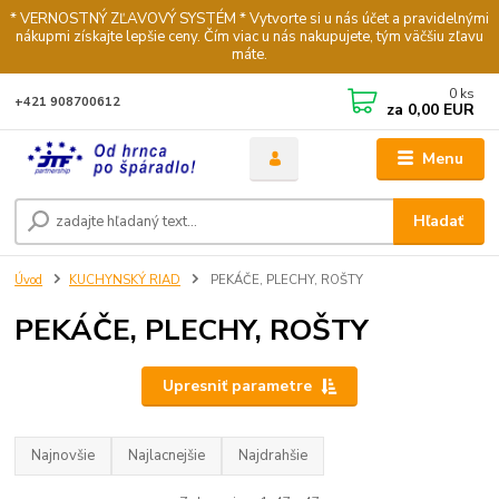
* VERNOSTNÝ ZĽAVOVÝ SYSTÉM * Vytvorte si u nás účet a pravidelnými
nákupmi získajte lepšie ceny. Čím viac u nás nakupujete, tým väčšiu zľavu
máte.
0
ks
+421 908700612
za
0,00 EUR
Menu
Hľadať
Úvod
KUCHYNSKÝ RIAD
PEKÁČE, PLECHY, ROŠTY
PEKÁČE, PLECHY, ROŠTY
Upresniť parametre
Najnovšie
Najlacnejšie
Najdrahšie