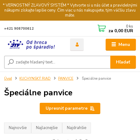
* VERNOSTNÝ ZĽAVOVÝ SYSTÉM * Vytvorte si u nás účet a pravidelnými
nákupmi získajte lepšie ceny. Čím viac u nás nakupujete, tým väčšiu zľavu
máte.
0
ks
+421 908700612
za
0,00 EUR
Menu
Hľadať
Úvod
KUCHYNSKÝ RIAD
PANVICE
Špeciálne panvice
Špeciálne panvice
Upresniť parametre
Najnovšie
Najlacnejšie
Najdrahšie