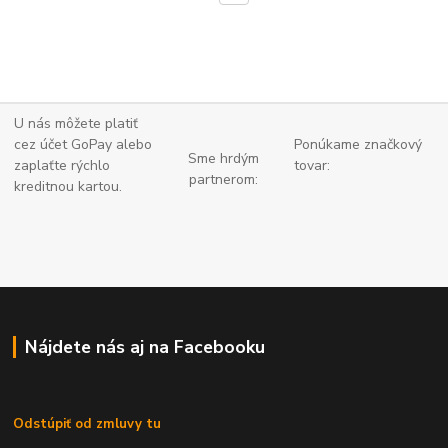
U nás môžete platiť
cez účet GoPay alebo
Ponúkame značkový
Sme hrdým
zaplaťte
rýchlo
tovar:
partnerom:
kreditnou kartou.
Nájdete nás aj na Facebooku
Odstúpiť od zmluvy tu