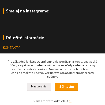
Sme aj na instagrame:
Dôležité informácie
KONTAKTY
OBCHODNÉ PODMIENKY
Pre základnú funkčnosť, spríjemnenie používania webu, analytické
REKLAMÁCIE
účely a v prípade udelenia súhlasu aj na účely cielenia reklamy
využívame súbory cookies. Nastavenie vlastných preferencií
KATALÓGY
cookies môžete kedykoľvek upraviť odkazom v spodnej časti
stránok.
GRAVÍROVANIE
Súhlasím
Nastavenia
Súhlas môžete odmietnuť
tu
.
Vytvorené na
Eshop-rychlo.sk