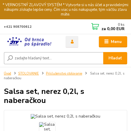
* VERNOSTNÝ ZĽAVOVÝ SYSTÉM * Vytvorte si u nás účet a pravidelnými
nákupmi získajte lepšie ceny. Čím viac u nás nakupujete, tým väčšiu zľavu
máte.
0
ks
+421 908700612
za
0,00 EUR
Menu
Hľadať
Úvod
STOLOVANIE
Príslušenstvo stolovanie
Salsa set, nerez 0,2l, s
naberačkou
Salsa set, nerez 0,2l, s
naberačkou