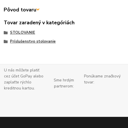
Pôvod tovaru
Tovar zaradený v kategóriách
STOLOVANIE
Príslušenstvo stolovanie
U nás môžete platiť
cez účet GoPay alebo
Ponúkame značkový
Sme hrdým
zaplaťte
rýchlo
tovar:
partnerom:
kreditnou kartou.