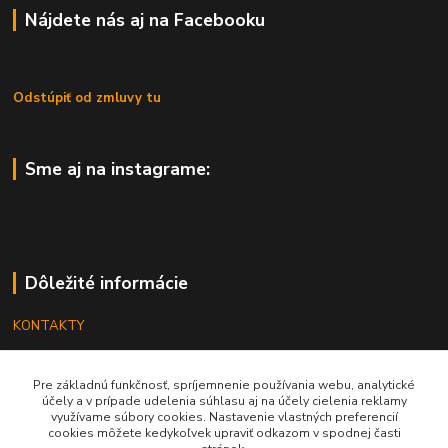
Nájdete nás aj na Facebooku
Odstúpiť od zmluvy tu
Sme aj na instagrame:
Dôležité informácie
KONTAKTY
OBCHODNÉ PODMIENKY
Pre základnú funkčnosť, spríjemnenie používania webu, analytické
REKLAMÁCIE
účely a v prípade udelenia súhlasu aj na účely cielenia reklamy
využívame súbory cookies. Nastavenie vlastných preferencií
KATALÓGY
cookies môžete kedykoľvek upraviť odkazom v spodnej časti