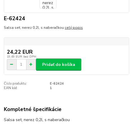
E-62424
Salsa set, nerez 0,2l, s naberačkou
celý popis
24,22 EUR
19,69 EUR
bez DPH
Pridať do košíka
Číslo produktu:
E-62424
EAN kód:
1
Kompletné špecifikácie
Salsa set, nerez 0,2l, s naberačkou