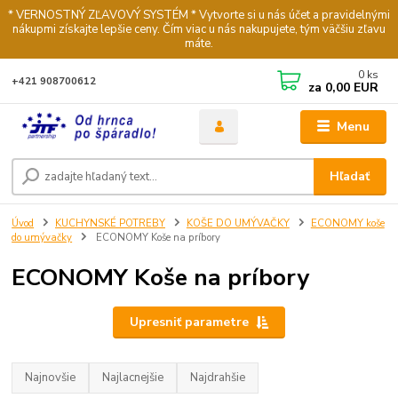
* VERNOSTNÝ ZĽAVOVÝ SYSTÉM * Vytvorte si u nás účet a pravidelnými
nákupmi získajte lepšie ceny. Čím viac u nás nakupujete, tým väčšiu zľavu
máte.
0
ks
+421 908700612
za
0,00 EUR
Menu
Hľadať
Úvod
KUCHYNSKÉ POTREBY
KOŠE DO UMÝVAČKY
ECONOMY koše
do umývačky
ECONOMY Koše na príbory
ECONOMY Koše na príbory
Upresniť parametre
Najnovšie
Najlacnejšie
Najdrahšie