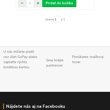
Pridať do košíka
strana
z 1
U nás môžete platiť
cez účet GoPay alebo
Ponúkame značkový
Sme hrdým
zaplaťte
rýchlo
tovar:
partnerom:
kreditnou kartou.
Nájdete nás aj na Facebooku