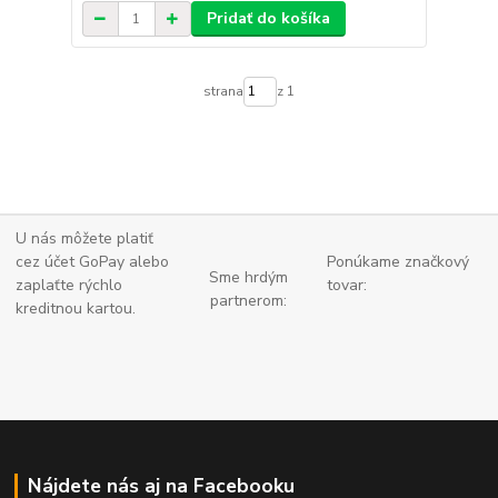
Pridať do košíka
strana
z 1
U nás môžete platiť
cez účet GoPay alebo
Ponúkame značkový
Sme hrdým
zaplaťte
rýchlo
tovar:
partnerom:
kreditnou kartou.
Nájdete nás aj na Facebooku