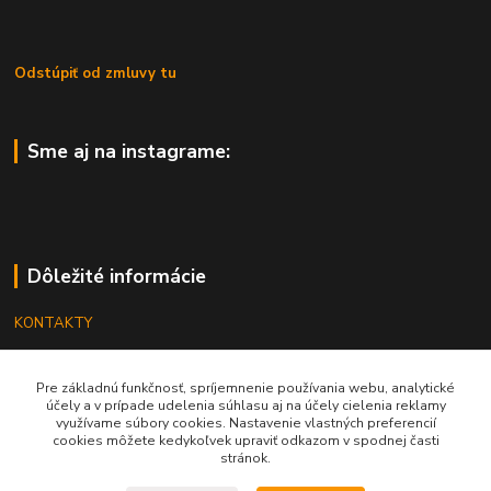
Odstúpiť od zmluvy tu
Sme aj na instagrame:
Dôležité informácie
KONTAKTY
OBCHODNÉ PODMIENKY
Pre základnú funkčnosť, spríjemnenie používania webu, analytické
REKLAMÁCIE
účely a v prípade udelenia súhlasu aj na účely cielenia reklamy
využívame súbory cookies. Nastavenie vlastných preferencií
KATALÓGY
cookies môžete kedykoľvek upraviť odkazom v spodnej časti
stránok.
GRAVÍROVANIE