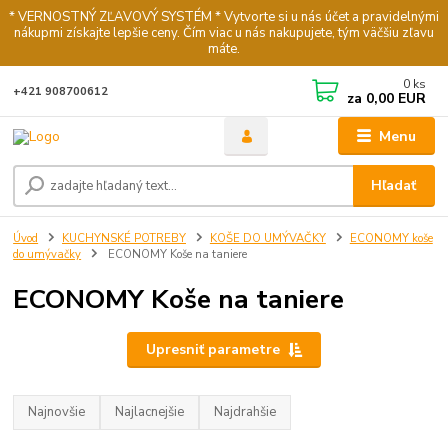
* VERNOSTNÝ ZĽAVOVÝ SYSTÉM * Vytvorte si u nás účet a pravidelnými
nákupmi získajte lepšie ceny. Čím viac u nás nakupujete, tým väčšiu zľavu
máte.
0
ks
+421 908700612
za
0,00 EUR
Menu
Hľadať
Úvod
KUCHYNSKÉ POTREBY
KOŠE DO UMÝVAČKY
ECONOMY koše
do umývačky
ECONOMY Koše na taniere
ECONOMY Koše na taniere
Upresniť parametre
Najnovšie
Najlacnejšie
Najdrahšie